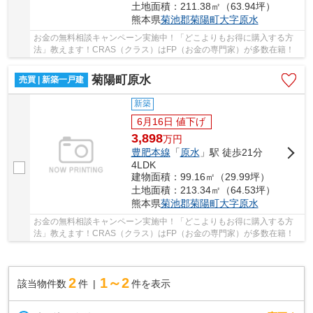
土地面積：211.38㎡（63.94坪）
熊本県
菊池郡菊陽町
大字原水
お金の無料相談キャンペーン実施中！「どこよりもお得に購入する方
法」教えます！CRAS（クラス）はFP（お金の専門家）が多数在籍！
菊陽町原水
売買 | 新築一戸建
新築
6月16日 値下げ
3,898
万
円
豊肥本線
「
原水
」駅 徒歩21分
4LDK
建物面積：99.16㎡（29.99坪）
土地面積：213.34㎡（64.53坪）
熊本県
菊池郡菊陽町
大字原水
お金の無料相談キャンペーン実施中！「どこよりもお得に購入する方
法」教えます！CRAS（クラス）はFP（お金の専門家）が多数在籍！
2
1～2
該当物件数
件
件を表示