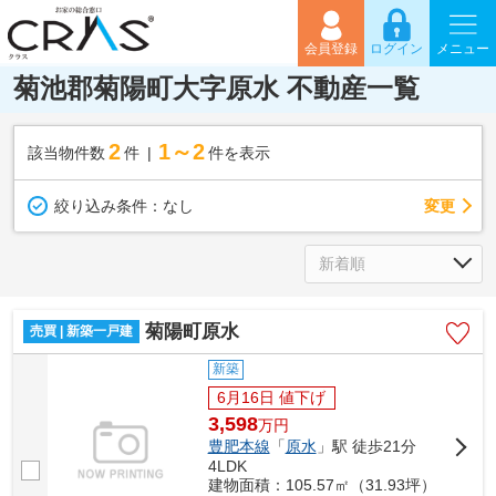
会員登録
ログイン
メニュー
菊池郡菊陽町大字原水 不動産一覧
2
1～2
該当物件数
件
件を表示
変更
絞り込み条件：
なし
菊陽町原水
売買 | 新築一戸建
新築
6月16日 値下げ
3,598
万
円
豊肥本線
「
原水
」駅 徒歩21分
4LDK
建物面積：105.57㎡（31.93坪）