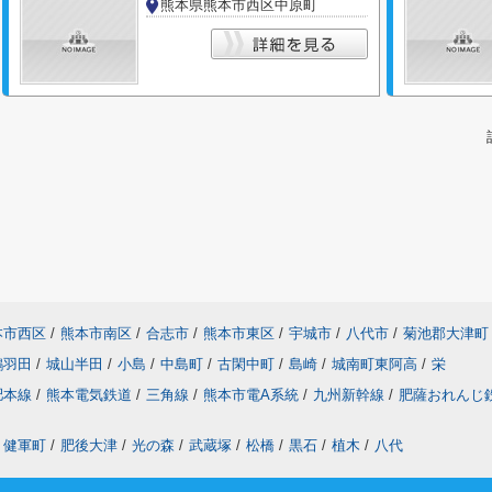
熊本県熊本市西区中原町
本市西区
/
熊本市南区
/
合志市
/
熊本市東区
/
宇城市
/
八代市
/
菊池郡大津町
鶴羽田
/
城山半田
/
小島
/
中島町
/
古閑中町
/
島崎
/
城南町東阿高
/
栄
肥本線
/
熊本電気鉄道
/
三角線
/
熊本市電A系統
/
九州新幹線
/
肥薩おれんじ
健軍町
/
肥後大津
/
光の森
/
武蔵塚
/
松橋
/
黒石
/
植木
/
八代