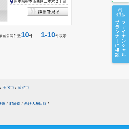
熊本県熊本市西区二本木２丁目
プランナーに相談
ファイナンシャル
10
1-10
該当公開件数
件
件表示
/
玉名市
/
菊池市
鉄道
/
肥薩線
/
西鉄大牟田線
/