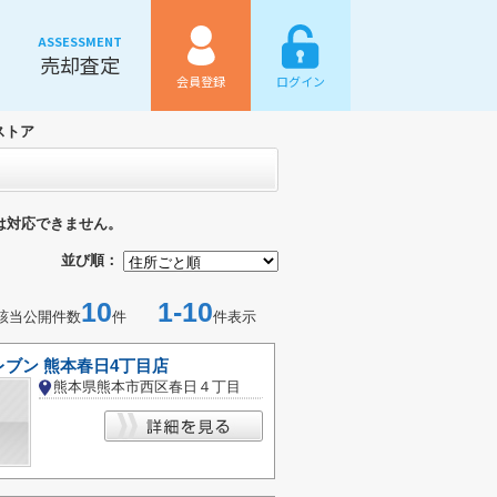
ASSESSMENT
売却査定
会員登録
ログイン
ストア
は対応できません。
並び順：
10
1-10
該当公開件数
件
件表示
ブン 熊本春日4丁目店
熊本県熊本市西区春日４丁目