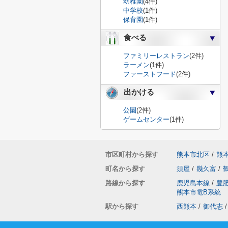
幼稚園
(4件)
中学校
(1件)
保育園
(1件)
食べる
ファミリーレストラン
(2件)
ラーメン
(1件)
ファーストフード
(2件)
出かける
公園
(2件)
ゲームセンター
(1件)
市区町村から探す
熊本市北区
/
熊
町名から探す
須屋
/
幾久富
/
路線から探す
鹿児島本線
/
豊
熊本市電B系統
駅から探す
西熊本
/
御代志
/