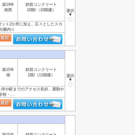
築19年
鉄筋コンクリート
南西
10階/（10階建）
選択
▼
ゼット2か所に加え、広々としたスカ
分圏内☆
築15年
鉄筋コンクリート
南
1階/（11階建）
選択
▼
ス停や駅までのアクセス良好、通勤や
・...
築15年
鉄筋コンクリート