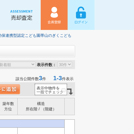
ASSESSMENT
売却査定
会員登録
ログイン
幼保連携型認定こども園帯山のぎくこども
表示件数：
3
1-3
該当公開件数
件
件表示
表示中物件を
一括でチェック
築年数
構造
方位
所在階 / （階建）