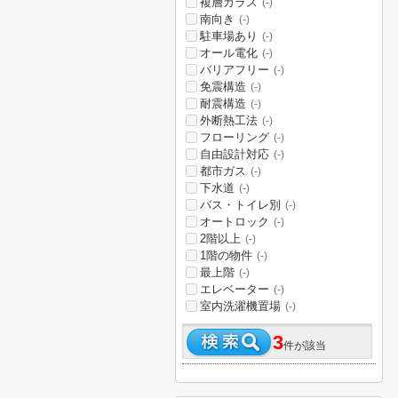
複層ガラス
(-)
南向き
(-)
駐車場あり
(-)
オール電化
(-)
バリアフリー
(-)
免震構造
(-)
耐震構造
(-)
外断熱工法
(-)
フローリング
(-)
自由設計対応
(-)
都市ガス
(-)
下水道
(-)
バス・トイレ別
(-)
オートロック
(-)
2階以上
(-)
1階の物件
(-)
最上階
(-)
エレベーター
(-)
室内洗濯機置場
(-)
3
件が該当