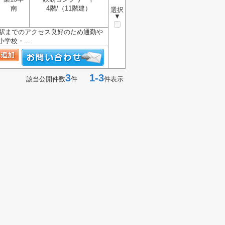
南
4階/（11階建）
選択
▼
や駅までのアクセス良好のため通勤や
校・...
3
1-3
該当公開件数
件
件表示