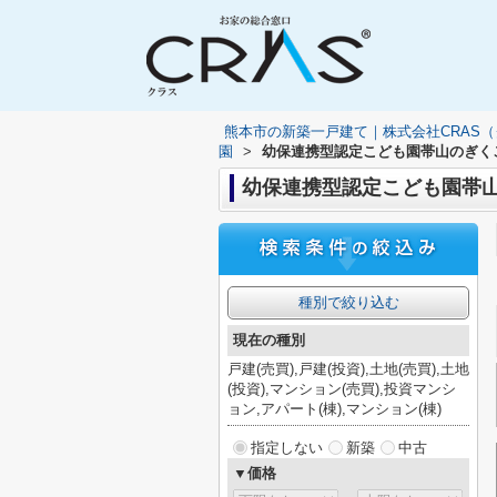
熊本市の新築一戸建て｜株式会社CRAS
園
>
幼保連携型認定こども園帯山のぎく
幼保連携型認定こども園帯
種別で絞り込む
現在の種別
戸建(売買),戸建(投資),土地(売買),土地
(投資),マンション(売買),投資マンシ
ョン,アパート(棟),マンション(棟)
指定しない
新築
中古
▼価格