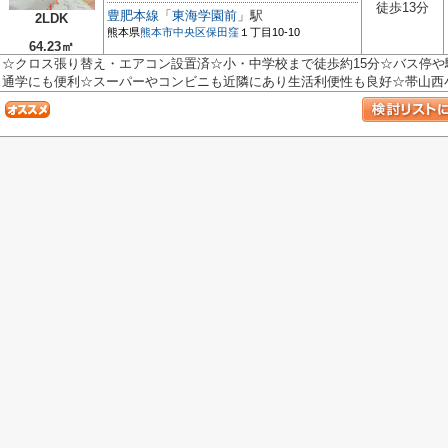
徒歩13分
豊肥本線
「
東海学園前
」駅
2LDK
熊本県
熊本市中央区
保田窪
１丁目10-10
64.23㎡
☆クロス張り替え・エアコン設置済☆小・中学校まで徒歩約15分☆バス停
通学にも便利☆スーパーやコンビニも近隣にあり生活利便性も良好☆帯山西小学