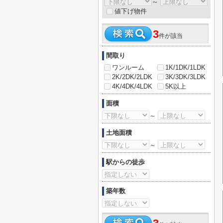
～
値下げ物件
3
件が該当
間取り
ワンルーム
1K/1DK/1LDK
2K/2DK/2LDK
3K/3DK/3LDK
4K/4DK/4LDK
5K以上
面積
～
土地面積
～
駅からの徒歩
築年数