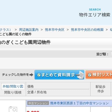
SEARCH
物件エリア検索
（クラス）
>
周辺施設案内
>
熊本市中央区
>
熊本市中央区の幼稚園
>
こども園の近くの物件
山のぎくこども園周辺物件
並び順：
外観
/
間取り図
価格
駅徒歩
停歩
交通 / 所在地
間取り/面積
熊本市東区西原１丁目の中古マンション
中古マンション