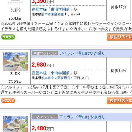
3,390
万円
徒歩17分
豊肥本線
「
東海学園前
」駅
3LDK
熊本県
熊本市東区
西原
１丁目2‐24
75.43㎡
☆2026年9月中旬リフォーム完了予定☆収納力に優れたウォークインクロー
イテラスを備えた開放感あふれる住まい☆西原小・西原中学校まで徒歩約15
アイランド帯山けやき通り
中古マンション
2,980
万円
徒歩13分
豊肥本線
「
東海学園前
」駅
3LDK
熊本県
熊本市中央区
保田窪
１丁目10-10
76.23㎡
☆フルリフォーム済み（7月末完了予定）☆小・中学校まで徒歩約15分☆バ
通学も便利☆スーパーやコンビニも近隣にあり生活利便性も良好☆帯山西小学校
アイランド帯山けやき通り
中古マンション
2,480
万円