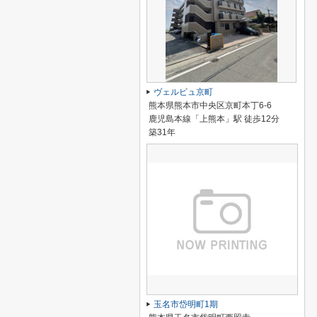
ヴェルビュ京町
熊本県熊本市中央区京町本丁6-6
鹿児島本線「上熊本」駅 徒歩12分
築31年
玉名市岱明町1期