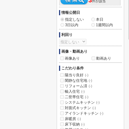
3
件が該当
情報公開日
指定しない
本日
3日以内
1週間以内
利回り
画像・動画あり
画像あり
動画あり
こだわり条件
陽当り良好
(-)
閑静な住宅地
(-)
リフォーム済
(-)
輸入住宅
(-)
二世帯住宅
(-)
システムキッチン
(-)
対面式キッチン
(-)
アイランドキッチン
(-)
床暖房
(-)
床下収納
(-)