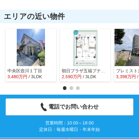
エリアの近い物件
中央区壺川１丁目
朝日プラザ五福プティックス
プレミスト
3,480
万
円
/ 3LDK
2,590
万
円
/ 3LDK
3,398
万
円
電話でお問い合わせ
営業時間：10:00～18:00
定休日：毎週水曜日・年末年始