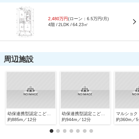
2,480万円
(ローン：6.5万円/月)
4階
64.23㎡
2LDK
周辺施設
幼保連携型認定こども園帯山のぎくこども園
幼保連携型認定こども園くるみ幼稚園
マルショク
約885m／12分
約944m／12分
約360m／