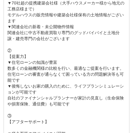
▼70社超の提携建築会社様（大手ハウスメーカー様から地元の
工務店様まで）
モデルハウスの販売情報や建築会社様保有の土地情報がござい
ます
▼関連会社の新着・未公開物件情報
関連会社に中古不動産買取り専門のグッドバイバイと土地分
譲・建売専門の会社がございます
②
【提案力】
▼住宅ローンの知識が豊富
数多くの金融機関様の比較を行い、最適なご提案を行います。
住宅ローンの審査が通らなくて困っている方の問題解決等も可
能です
▼後悔しないお家の購入のために、ライフプランシミュレーシ
ョンが可能です
自社のファイナンシャルプランナーが家計の見直し（生命保険
や損害保険、通信費）も可能です
③
【アフターサポート】