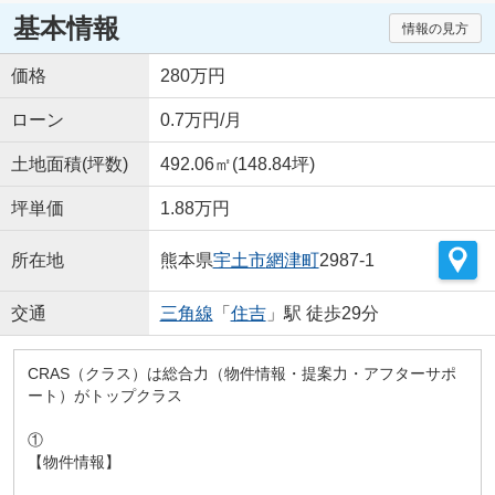
基本情報
情報の見方
価格
280万円
ローン
0.7万円/月
土地面積(坪数)
492.06㎡(148.84坪)
坪単価
1.88万円
所在地
熊本県
宇土市
網津町
2987‐1
交通
三角線
「
住吉
」駅 徒歩29分
CRAS（クラス）は総合力（物件情報・提案力・アフターサポ
ート）がトップクラス
①
【物件情報】