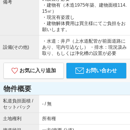
備考
・建物有（木造1975年築、建物面積114.
15㎡）
・現況有姿渡し
・建物解体費用は買主様にてご負担をお
願いします。
・水道：井戸（上水道配管が前面道路に
設備(その他)
あり、宅内引込なし） ・排水：現況汲み
取り、もしくは浄化槽の設置が必要
お気に入り追加
お問い合わせ
物件概要
私道負担面積 /
- / 無
セットバック
土地権利
所有権