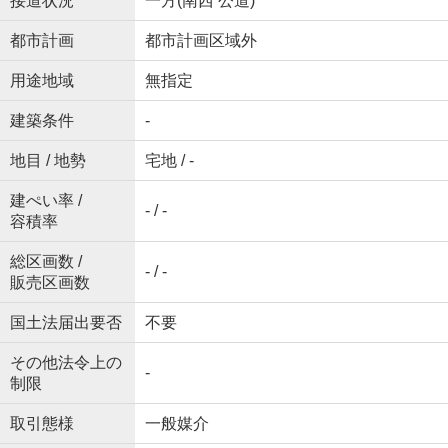
接道状況
一方(南西 公道)
都市計画
都市計画区域外
用途地域
無指定
建築条件
-
地目 / 地勢
宅地 / -
建ぺい率 /
- / -
容積率
総区画数 /
- / -
販売区画数
国土法届出要否
不要
その他法令上の
-
制限
取引態様
一般媒介