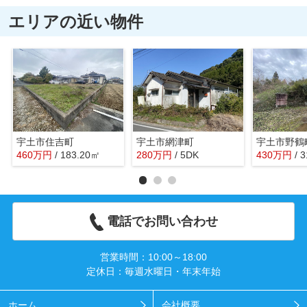
エリアの近い物件
宇土市住吉町
宇土市網津町
宇土市野鶴
460
万
円
/ 183.20㎡
280
万
円
/ 5DK
430
万
円
/ 
電話でお問い合わせ
営業時間：10:00～18:00
定休日：毎週水曜日・年末年始
ホーム
会社概要