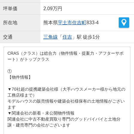
坪単価
2.09万円
所在地
熊本県
宇土市
住吉町
833-4
交通
三角線
「
住吉
」駅 徒歩1分
CRAS（クラス）は総合力（物件情報・提案力・アフターサポ
ート）がトップクラス
①
【物件情報】
▼70社超の提携建築会社様（大手ハウスメーカー様から地元の
工務店様まで）
モデルハウスの販売情報や建築会社様保有の土地情報がござい
ます
▼関連会社の新着・未公開物件情報
関連会社に中古不動産買取り専門のグッドバイバイと土地分
譲・建売専門の会社がございます