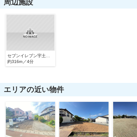
周辺施設
セブンイレブン宇土住吉店
約316m／4分
エリアの近い物件