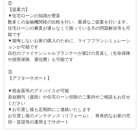
②
【提案力】
▼住宅ローンの知識が豊富
数多くの金融機関様の比較を行い、最適なご提案を行います。
住宅ローンの審査が通らなくて困っている方の問題解決等も可
能です
▼後悔しないお家の購入のために、ライフプランシミュレーシ
ョンが可能です
自社のファイナンシャルプランナーが家計の見直し（生命保険
や損害保険、通信費）も可能です
③
【アフターサポート】
▼税金面等のアドバイスが可能
資金贈与（援助）や住宅ローン控除のご案内やご相談もお任せ
ください
▼お引渡し後も定期的にご連絡いたします
お引渡し後のメンテナンス（リフォーム）、将来的なお家の売
却・賃貸等の運用までサポート