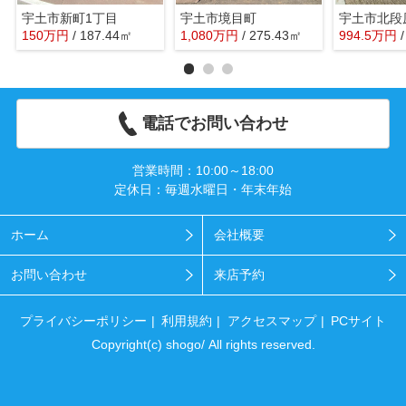
宇土市新町1丁目
宇土市境目町
宇土市北段
150
万
円
/ 187.44㎡
1,080
万
円
/ 275.43㎡
994.5
万
円
電話でお問い合わせ
営業時間：10:00～18:00
定休日：毎週水曜日・年末年始
ホーム
会社概要
お問い合わせ
来店予約
プライバシーポリシー
利用規約
アクセスマップ
PCサイト
Copyright(c) shogo/ All rights reserved.