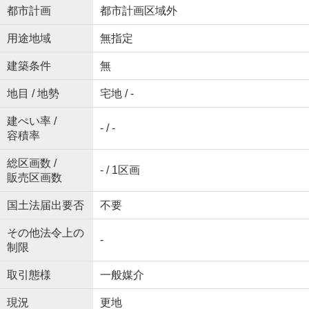
都市計画
都市計画区域外
用途地域
無指定
建築条件
無
地目 / 地勢
宅地 / -
建ぺい率 /
- / -
容積率
総区画数 /
- / 1区画
販売区画数
国土法届出要否
不要
その他法令上の
-
制限
取引態様
一般媒介
現況
更地