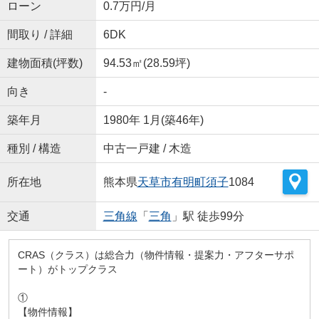
ローン
0.7万円/月
間取り / 詳細
6DK
建物面積(坪数)
94.53㎡(28.59坪)
向き
-
築年月
1980年 1月(築46年)
種別 / 構造
中古一戸建 / 木造
所在地
熊本県
天草市
有明町須子
1084
交通
三角線
「
三角
」駅 徒歩99分
CRAS（クラス）は総合力（物件情報・提案力・アフターサポ
ート）がトップクラス
①
【物件情報】