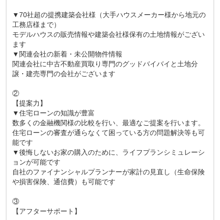
▼70社超の提携建築会社様（大手ハウスメーカー様から地元の
工務店様まで）
モデルハウスの販売情報や建築会社様保有の土地情報がござい
ます
▼関連会社の新着・未公開物件情報
関連会社に中古不動産買取り専門のグッドバイバイと土地分
譲・建売専門の会社がございます
②
【提案力】
▼住宅ローンの知識が豊富
数多くの金融機関様の比較を行い、最適なご提案を行います。
住宅ローンの審査が通らなくて困っている方の問題解決等も可
能です
▼後悔しないお家の購入のために、ライフプランシミュレーシ
ョンが可能です
自社のファイナンシャルプランナーが家計の見直し（生命保険
や損害保険、通信費）も可能です
③
【アフターサポート】