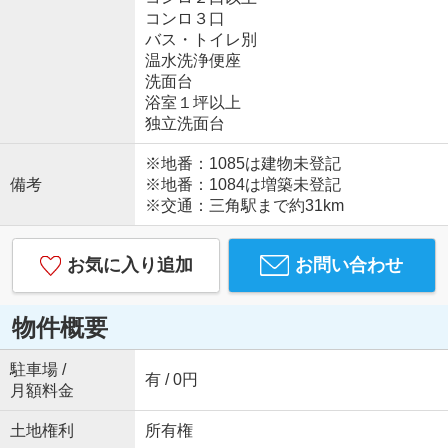
コンロ３口
バス・トイレ別
温水洗浄便座
洗面台
浴室１坪以上
独立洗面台
※地番：1085は建物未登記
備考
※地番：1084は増築未登記
※交通：三角駅まで約31km
お気に入り追加
お問い合わせ
物件概要
駐車場 /
有 / 0円
月額料金
土地権利
所有権