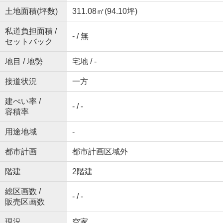
土地面積(坪数)
311.08㎡(94.10坪)
私道負担面積 /
- / 無
セットバック
地目 / 地勢
宅地 / -
接道状況
一方
建ぺい率 /
- / -
容積率
用途地域
-
都市計画
都市計画区域外
階建
2階建
総区画数 /
- / -
販売区画数
現況
空家