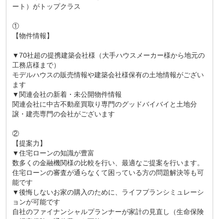
ート）がトップクラス
①
【物件情報】
▼70社超の提携建築会社様（大手ハウスメーカー様から地元の
工務店様まで）
モデルハウスの販売情報や建築会社様保有の土地情報がござい
ます
▼関連会社の新着・未公開物件情報
関連会社に中古不動産買取り専門のグッドバイバイと土地分
譲・建売専門の会社がございます
②
【提案力】
▼住宅ローンの知識が豊富
数多くの金融機関様の比較を行い、最適なご提案を行います。
住宅ローンの審査が通らなくて困っている方の問題解決等も可
能です
▼後悔しないお家の購入のために、ライフプランシミュレーシ
ョンが可能です
自社のファイナンシャルプランナーが家計の見直し（生命保険