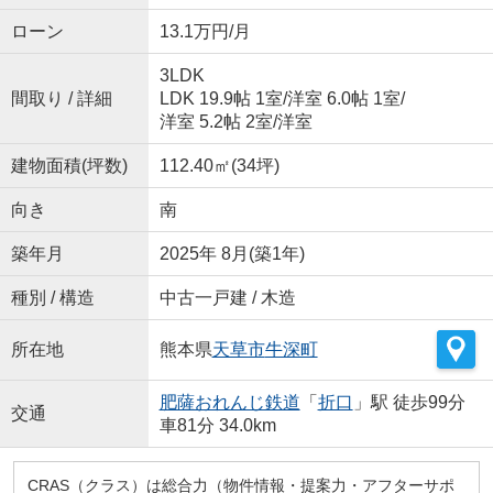
ローン
13.1万円/月
3LDK
間取り / 詳細
LDK 19.9帖 1室
/
洋室 6.0帖 1室
/
洋室 5.2帖 2室
/
洋室
建物面積(坪数)
112.40㎡(34坪)
向き
南
築年月
2025年 8月(築1年)
種別 / 構造
中古一戸建 / 木造
所在地
熊本県
天草市
牛深町
肥薩おれんじ鉄道
「
折口
」駅 徒歩99分
交通
車81分 34.0km
CRAS（クラス）は総合力（物件情報・提案力・アフターサポ