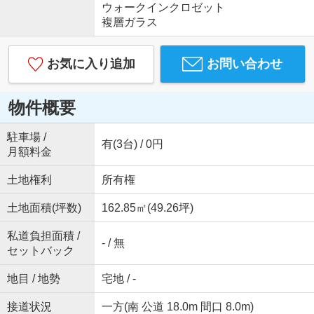
ウォークインクロゼット
複層ガラス
お気に入り追加
お問い合わせ
物件概要
駐車場 /
有(3台) / 0円
月額料金
土地権利
所有権
土地面積(坪数)
162.85㎡(49.26坪)
私道負担面積 /
- / 無
セットバック
地目 / 地勢
宅地 / -
接道状況
一方(南 公道 18.0m 間口 8.0m)