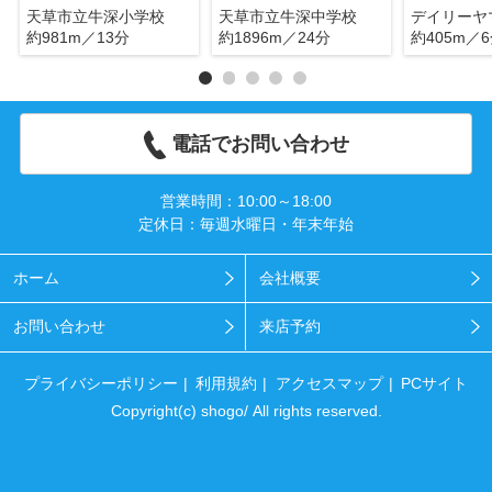
天草市立牛深小学校
天草市立牛深中学校
約981m／13分
約1896m／24分
約405m／
電話でお問い合わせ
営業時間：10:00～18:00
定休日：毎週水曜日・年末年始
ホーム
会社概要
お問い合わせ
来店予約
プライバシーポリシー
利用規約
アクセスマップ
PCサイト
Copyright(c) shogo/ All rights reserved.