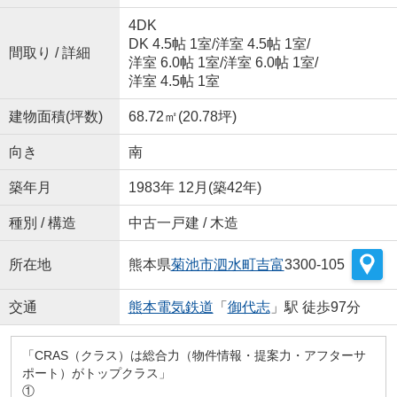
4DK
DK 4.5帖 1室
/
洋室 4.5帖 1室
/
間取り / 詳細
洋室 6.0帖 1室
/
洋室 6.0帖 1室
/
洋室 4.5帖 1室
建物面積(坪数)
68.72㎡(20.78坪)
向き
南
築年月
1983年 12月(築42年)
種別 / 構造
中古一戸建 / 木造
所在地
熊本県
菊池市
泗水町吉富
3300-105
交通
熊本電気鉄道
「
御代志
」駅 徒歩97分
「CRAS（クラス）は総合力（物件情報・提案力・アフターサ
ポート）がトップクラス」
①