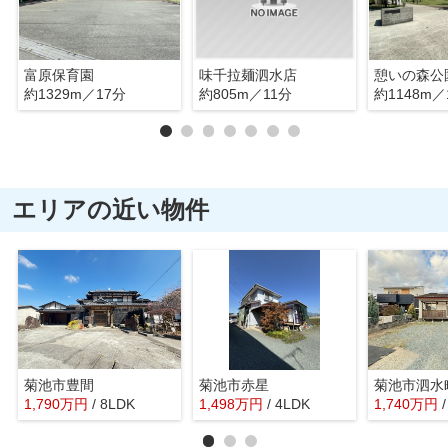
富原保育園
味千拉麺泗水店
憩いの森公
約1329m／17分
約805m／11分
約1148m／
エリアの近い物件
菊池市豊間
菊池市赤星
菊池市泗水
1,790
万
円
/ 8LDK
1,498
万
円
/ 4LDK
1,740
万
円