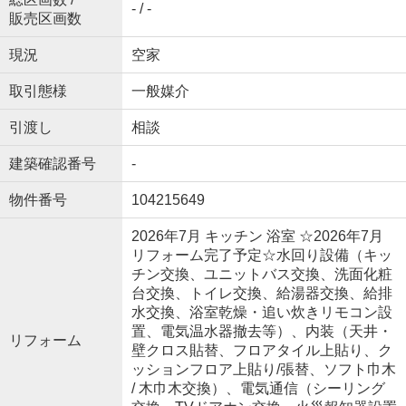
- / -
販売区画数
現況
空家
取引態様
一般媒介
引渡し
相談
建築確認番号
-
物件番号
104215649
2026年7月 キッチン 浴室 ☆2026年7月
リフォーム完了予定☆水回り設備（キッ
チン交換、ユニットバス交換、洗面化粧
台交換、トイレ交換、給湯器交換、給排
水交換、浴室乾燥・追い炊きリモコン設
置、電気温水器撤去等）、内装（天井・
リフォーム
壁クロス貼替、フロアタイル上貼り、ク
ッションフロア上貼り/張替、ソフト巾木
/ 木巾木交換）、電気通信（シーリング