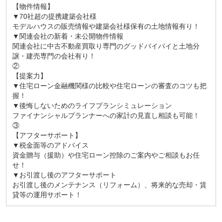
【物件情報】
▼70社超の提携建築会社様
モデルハウスの販売情報や建築会社様保有の土地情報有り！
▼関連会社の新着・未公開物件情報
関連会社に中古不動産買取り専門のグッドバイバイと土地分
譲・建売専門の会社有り！
②
【提案力】
▼住宅ローン金融機関様の比較や住宅ローンの審査のコツも把
握！
▼後悔しないためのライフプランシミュレーション
ファイナンシャルプランナーへの家計の見直し相談も可能！
③
【アフターサポート】
▼税金面等のアドバイス
資金贈与（援助）や住宅ローン控除のご案内やご相談もお任
せ！
▼お引渡し後のアフターサポート
お引渡し後のメンテナンス（リフォーム）、将来的な売却・賃
貸等の運用サポート！