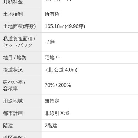
月額料金
土地権利
所有権
土地面積(坪数)
165.18㎡(49.96坪)
私道負担面積 /
- / 無
セットバック
地目 / 地勢
宅地 / -
接道状況
-(北 公道 4.0m)
建ぺい率 /
70% / 200%
容積率
用途地域
無指定
都市計画
非線引区域
階建
2階建
総区画数 /