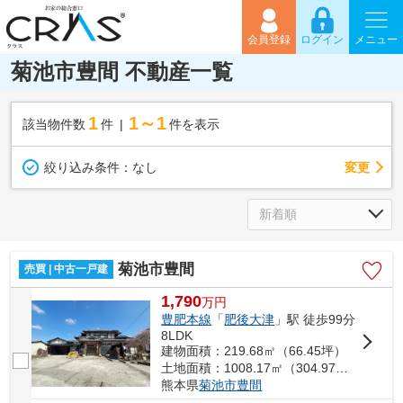
会員登録
ログイン
メニュー
菊池市豊間 不動産一覧
1
1～1
該当物件数
件
件を表示
変更
絞り込み条件：
なし
菊池市豊間
売買 | 中古一戸建
1,790
万
円
豊肥本線
「
肥後大津
」駅 徒歩99分
8LDK
建物面積：219.68㎡（66.45坪）
土地面積：1008.17㎡（304.97坪）
熊本県
菊池市
豊間