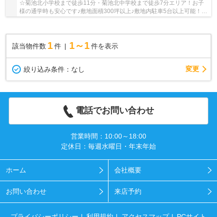
☆菊池北小学校まで徒歩11分・菊池北中学校まで徒歩7分エリア！お子
様の通学時も安心です♪敷地面積300坪以上♪敷地内駐車5台以上可能！(2
台分車庫付き)オール電化仕様です♪屋根付きテラ...
1
1～1
該当物件数
件
件を表示
変更
絞り込み条件：
なし
電話でお問い合わせ
営業時間：10:00～18:00
定休日：毎週水曜日・年末年始
ホーム
会社概要
お問い合わせ
来店予約
プライバシーポリシー
利用規約
アクセスマップ
PCサイト