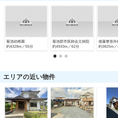
菊池幼稚園
菊池郡市医師会立病院
後藤整形外
約4328m／55分
約4933m／62分
約3825m／
エリアの近い物件