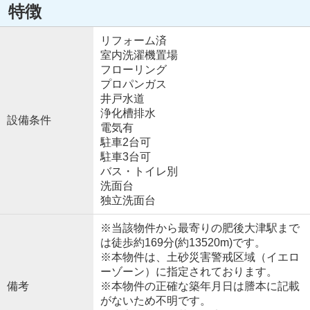
特徴
リフォーム済
室内洗濯機置場
フローリング
プロパンガス
井戸水道
浄化槽排水
設備条件
電気有
駐車2台可
駐車3台可
バス・トイレ別
洗面台
独立洗面台
※当該物件から最寄りの肥後大津駅まで
は徒歩約169分(約13520m)です。
※本物件は、土砂災害警戒区域（イエロ
ーゾーン）に指定されております。
備考
※本物件の正確な築年月日は謄本に記載
がないため不明です。