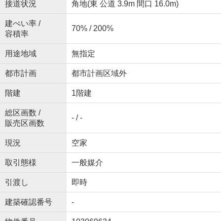
接道状況
角地(東 公道 3.9m 間口 16.0m)
建ぺい率 /
70% / 200%
容積率
用途地域
無指定
都市計画
都市計画区域外
階建
1階建
総区画数 /
- / -
販売区画数
現況
空家
取引態様
一般媒介
引渡し
即時
建築確認番号
-