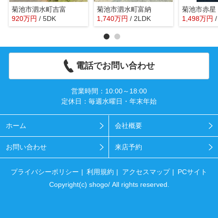
菊池市泗水町吉富
菊池市泗水町富納
菊池市赤星
920
万
円
/ 5DK
1,740
万
円
/ 2LDK
1,498
万
円
電話でお問い合わせ
営業時間：10:00～18:00
定休日：毎週水曜日・年末年始
ホーム
会社概要
お問い合わせ
来店予約
プライバシーポリシー
利用規約
アクセスマップ
PCサイト
Copyright(c) shogo/ All rights reserved.