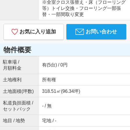
※全室クロス張替え・床（フローリング
等）トイレ交換・フローリング一部張
替・一部間取り変更
お気に入り追加
お問い合わせ
物件概要
駐車場 /
有(5台) / 0円
月額料金
土地権利
所有権
土地面積(坪数)
318.51㎡(96.34坪)
私道負担面積 /
- / 無
セットバック
地目 / 地勢
宅地 / -