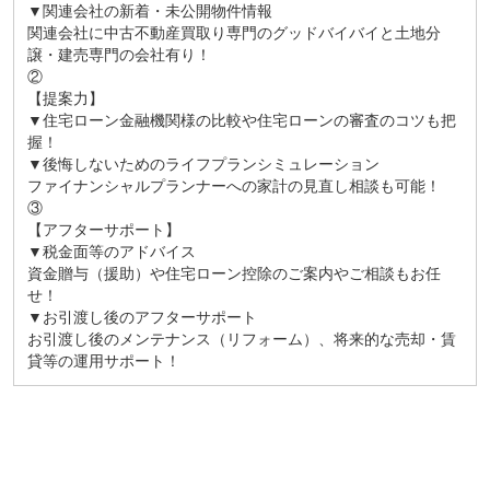
▼関連会社の新着・未公開物件情報
関連会社に中古不動産買取り専門のグッドバイバイと土地分
譲・建売専門の会社有り！
②
【提案力】
▼住宅ローン金融機関様の比較や住宅ローンの審査のコツも把
握！
▼後悔しないためのライフプランシミュレーション
ファイナンシャルプランナーへの家計の見直し相談も可能！
③
【アフターサポート】
▼税金面等のアドバイス
資金贈与（援助）や住宅ローン控除のご案内やご相談もお任
せ！
▼お引渡し後のアフターサポート
お引渡し後のメンテナンス（リフォーム）、将来的な売却・賃
貸等の運用サポート！