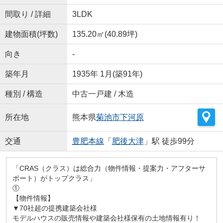
間取り / 詳細
3LDK
建物面積(坪数)
135.20㎡(40.89坪)
向き
-
築年月
1935年 1月(築91年)
種別 / 構造
中古一戸建 / 木造
所在地
熊本県
菊池市
下河原
交通
豊肥本線
「
肥後大津
」駅 徒歩99分
「CRAS（クラス）は総合力（物件情報・提案力・アフターサ
ポート）がトップクラス」
①
【物件情報】
▼70社超の提携建築会社様
モデルハウスの販売情報や建築会社様保有の土地情報有り！