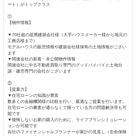
ート）がトップクラス
①
【物件情報】
▼70社超の提携建築会社様（大手ハウスメーカー様から地元の
工務店様まで）
モデルハウスの販売情報や建築会社様保有の土地情報がござい
ます
▼関連会社の新着・未公開物件情報
関連会社に中古不動産買取り専門のグッドバイバイと土地分
譲・建売専門の会社がございます
②
【提案力】
▼住宅ローンの知識が豊富
数多くの金融機関様の比較を行い、最適なご提案を行います。
住宅ローンの審査が通らなくて困っている方の問題解決等も可
能です
▼後悔しないお家の購入のために、ライフプランシミュレーシ
ョンが可能です
自社のファイナンシャルプランナーが家計の見直し（生命保険