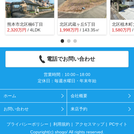
熊本市北区楠6丁目
北区武蔵ヶ丘5丁目
北区植木町
2,320
万
円
/ 4LDK
1,998
万
円
/ 143.35㎡
1,580
万
円
電話でお問い合わせ
営業時間：10:00～18:00
定休日：毎週水曜日・年末年始
ホーム
会社概要
お問い合わせ
来店予約
プライバシーポリシー
利用規約
アクセスマップ
PCサイト
Copyright(c) shogo/ All rights reserved.