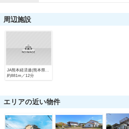
周辺施設
JA熊本経済連(熊本県経済農業協同組合連合会) you youくまもと農畜産物市場
約881m／12分
エリアの近い物件