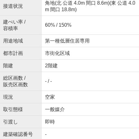
角地(北 公道 4.0m 間口 8.6m)(東 公道 4.0
接道状況
m 間口 18.8m)
建ぺい率 /
60% / 150%
容積率
用途地域
第一種低層住居専用
都市計画
市街化区域
階建
2階建
総区画数 /
- / -
販売区画数
現況
空家
取引態様
一般媒介
引渡し
即時
建築確認番号
-