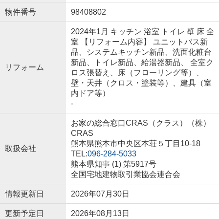
物件番号
98408802
2024年1月 キッチン 浴室 トイレ 壁 床 全
室 【リフォーム内容】 ユニットバス新
品、システムキッチン新品、洗面化粧台
新品、トイレ新品、給湯器新品、 全室ク
リフォーム
ロス張替え、床（フローリング等）、
壁・天井（クロス・塗装等）、建具（室
内ドア等）
-
お家の総合窓口CRAS（クラス）（株）
CRAS
熊本県熊本市中央区本荘５丁目10-18
取扱会社
TEL:
096-284-5033
熊本県知事 (1) 第5917号
全国宅地建物取引業協会連合会
情報更新日
2026年07月30日
更新予定日
2026年08月13日