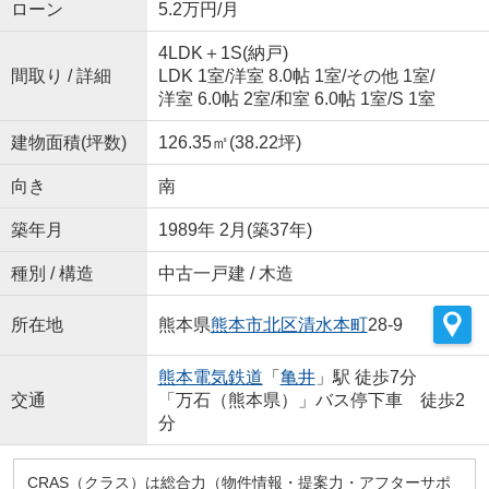
ローン
5.2万円/月
4LDK＋1S(納戸)
間取り / 詳細
LDK 1室
/
洋室 8.0帖 1室
/
その他 1室
/
洋室 6.0帖 2室
/
和室 6.0帖 1室
/
S 1室
建物面積(坪数)
126.35㎡(38.22坪)
向き
南
築年月
1989年 2月(築37年)
種別 / 構造
中古一戸建 / 木造
所在地
熊本県
熊本市北区
清水本町
28-9
熊本電気鉄道
「
亀井
」駅 徒歩7分
交通
「万石（熊本県）」バス停下車 徒歩2
分
CRAS（クラス）は総合力（物件情報・提案力・アフターサポ