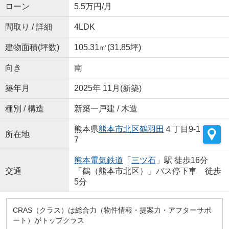
ローン
5.5万円/月
間取り / 詳細
4LDK
建物面積(坪数)
105.31㎡(31.85坪)
向き
南
築年月
2025年 11月(新築)
種別 / 構造
新築一戸建 / 木造
熊本県
熊本市北区
鶴羽田
４丁目9-1
所在地
7
熊本電気鉄道
「
三ツ石
」駅 徒歩16分
交通
「鶴（熊本市北区）」バス停下車 徒歩
5分
CRAS（クラス）は総合力（物件情報・提案力・アフターサポ
ート）がトップクラス