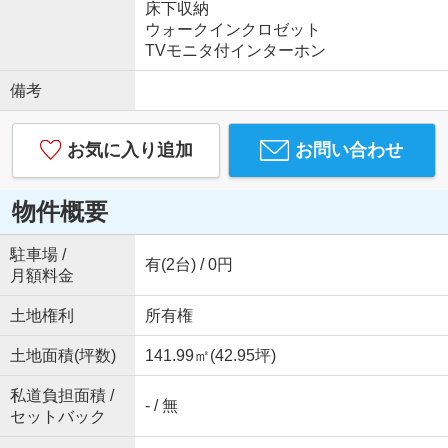
床下収納
ウォークインクロゼット
TVモニタ付インターホン
備考
お気に入り追加
お問い合わせ
物件概要
駐車場 /
有(2台) / 0円
月額料金
土地権利
所有権
土地面積(坪数)
141.99㎡(42.95坪)
私道負担面積 /
- / 無
セットバック