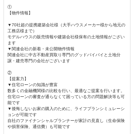
①
【物件情報】
▼70社超の提携建築会社様（大手ハウスメーカー様から地元の
工務店様まで）
モデルハウスの販売情報や建築会社様保有の土地情報がござい
ます
▼関連会社の新着・未公開物件情報
関連会社に中古不動産買取り専門のグッドバイバイと土地分
譲・建売専門の会社がございます
②
【提案力】
▼住宅ローンの知識が豊富
数多くの金融機関様の比較を行い、最適なご提案を行います。
住宅ローンの審査が通らなくて困っている方の問題解決等も可
能です
▼後悔しないお家の購入のために、ライフプランシミュレーシ
ョンが可能です
自社のファイナンシャルプランナーが家計の見直し（生命保険
や損害保険、通信費）も可能です