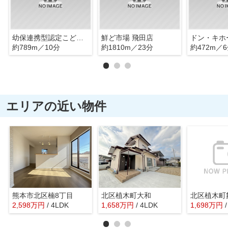
幼保連携型認定こども園ひでみ保育園
鮮ど市場 飛田店
ドン・キホ
約789m／10分
約1810m／23分
約472m／
エリアの近い物件
熊本市北区楠8丁目
北区植木町大和
北区植木町
2,598
万
円
/ 4LDK
1,658
万
円
/ 4LDK
1,698
万
円