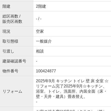
階建
2階建
総区画数 /
- / -
販売区画数
現況
空家
取引態様
一般媒介
引渡し
相談
建築確認番号
-
物件番号
100424877
2025年9月 キッチン トイレ 壁 床 全室 ☆
リフォーム完了2025年9月☆キッチン、
リフォーム
浴室、トイレ、洗面所、内装全面（床・
壁・天井・建具）畳表替え、
-