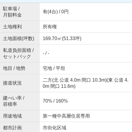
駐車場 /
有(4台) / 0円
月額料金
土地権利
所有権
土地面積(坪数)
169.70㎡(51.33坪)
私道負担面積 /
- / -
セットバック
地目 / 地勢
宅地 / 平坦
二方(北 公道 4.0m 間口 10.3m)(東 公道 4.
接道状況
0m 間口 11.6m)
建ぺい率 /
70% / 160%
容積率
用途地域
第一種中高層住居専用
都市計画
市街化区域