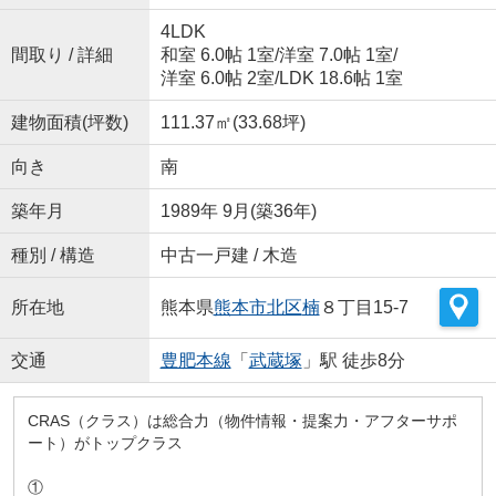
4LDK
間取り / 詳細
和室 6.0帖 1室
/
洋室 7.0帖 1室
/
洋室 6.0帖 2室
/
LDK 18.6帖 1室
建物面積(坪数)
111.37㎡(33.68坪)
向き
南
築年月
1989年 9月(築36年)
種別 / 構造
中古一戸建 / 木造
所在地
熊本県
熊本市北区
楠
８丁目15-7
交通
豊肥本線
「
武蔵塚
」駅 徒歩8分
CRAS（クラス）は総合力（物件情報・提案力・アフターサポ
ート）がトップクラス
①