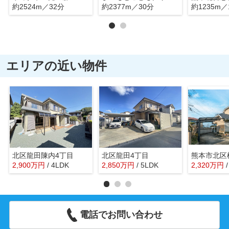
約2524m／32分
約2377m／30分
約1235m／
エリアの近い物件
北区龍田陳内4丁目
北区龍田4丁目
熊本市北区
2,900
万
円
/ 4LDK
2,850
万
円
/ 5LDK
2,320
万
円
電話でお問い合わせ