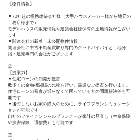
【物件情報】
▼70社超の提携建築会社様（大手ハウスメーカー様から地元の
工務店様まで）
モデルハウスの販売情報や建築会社様保有の土地情報がござい
ます
▼関連会社の新着・未公開物件情報
関連会社に中古不動産買取り専門のグッドバイバイと土地分
譲・建売専門の会社がございます
②
【提案力】
▼住宅ローンの知識が豊富
数多くの金融機関様の比較を行い、最適なご提案を行います。
住宅ローンの審査が通らなくて困っている方の問題解決等も可
能です
▼後悔しないお家の購入のために、ライフプランシミュレーシ
ョンが可能です
自社のファイナンシャルプランナーが家計の見直し（生命保険
や損害保険、通信費）も可能です
③