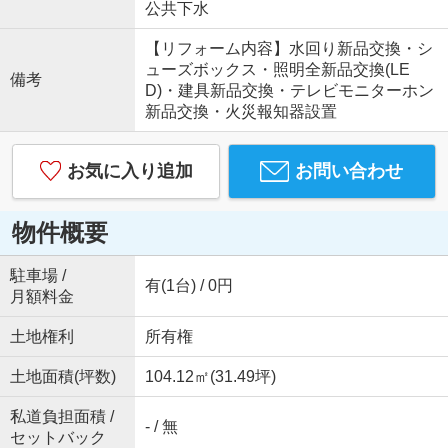
公共下水
【リフォーム内容】水回り新品交換・シ
ューズボックス・照明全新品交換(LE
備考
D)・建具新品交換・テレビモニターホン
新品交換・火災報知器設置
お気に入り追加
お問い合わせ
物件概要
駐車場 /
有(1台) / 0円
月額料金
土地権利
所有権
土地面積(坪数)
104.12㎡(31.49坪)
私道負担面積 /
- / 無
セットバック