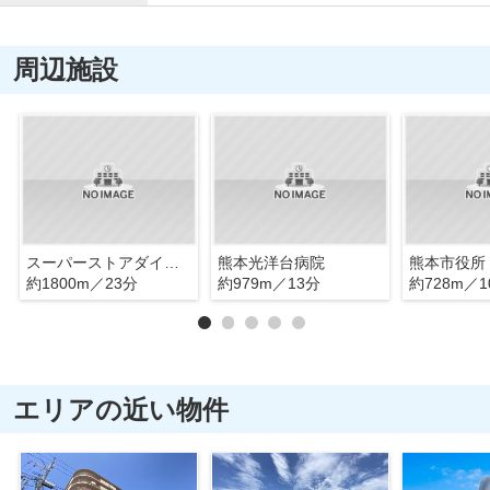
周辺施設
スーパーストアダイノブ 城南店
熊本光洋台病院
約1800m／23分
約979m／13分
約728m／1
エリアの近い物件