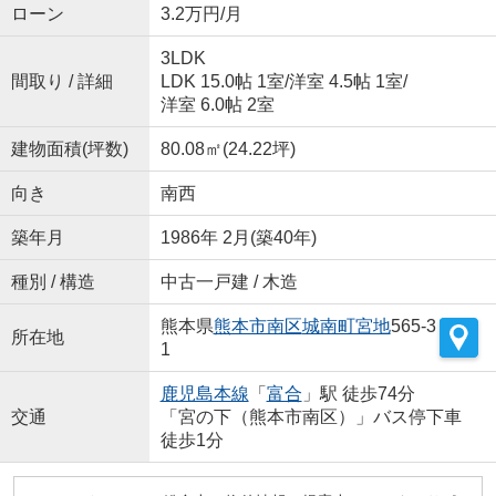
ローン
3.2万円/月
3LDK
間取り / 詳細
LDK 15.0帖 1室
/
洋室 4.5帖 1室
/
洋室 6.0帖 2室
建物面積(坪数)
80.08㎡(24.22坪)
向き
南西
築年月
1986年 2月(築40年)
種別 / 構造
中古一戸建 / 木造
熊本県
熊本市南区
城南町宮地
565-3
所在地
1
鹿児島本線
「
富合
」駅 徒歩74分
交通
「宮の下（熊本市南区）」バス停下車
徒歩1分