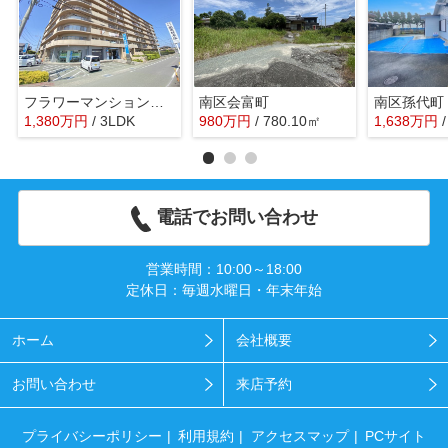
フラワーマンション田迎
南区会富町
南区孫代町
1,380
万
円
/ 3LDK
980
万
円
/ 780.10㎡
1,638
万
円
電話でお問い合わせ
営業時間：10:00～18:00
定休日：毎週水曜日・年末年始
ホーム
会社概要
お問い合わせ
来店予約
プライバシーポリシー
利用規約
アクセスマップ
PCサイト