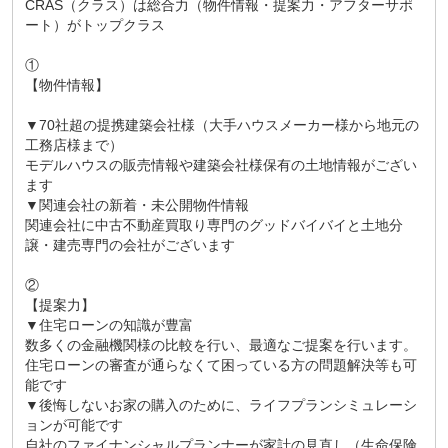
CRAS（クラス）は総合力（物件情報・提案力・アフターサポ
ート）がトップクラス
①
【物件情報】
▼70社超の提携建築会社様（大手ハウスメーカー様から地元の
工務店様まで）
モデルハウスの販売情報や建築会社様保有の土地情報がござい
ます
▼関連会社の新着・未公開物件情報
関連会社に中古不動産買取り専門のグッドバイバイと土地分
譲・建売専門の会社がございます
②
【提案力】
▼住宅ローンの知識が豊富
数多くの金融機関様の比較を行い、最適なご提案を行います。
住宅ローンの審査が通らなくて困っている方の問題解決等も可
能です
▼後悔しないお家の購入のために、ライフプランシミュレーシ
ョンが可能です
自社のファイナンシャルプランナーが家計の見直し（生命保険