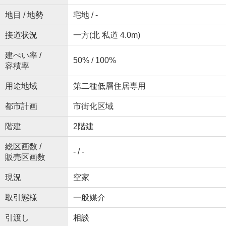
地目 / 地勢
宅地 / -
接道状況
一方(北 私道 4.0m)
建ぺい率 /
50% / 100%
容積率
用途地域
第二種低層住居専用
都市計画
市街化区域
階建
2階建
総区画数 /
- / -
販売区画数
現況
空家
取引態様
一般媒介
引渡し
相談