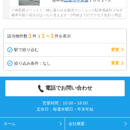
熊本県
山鹿市
中央通
１００１−３
☆角部屋☆ペットと一緒に暮らせる築浅マンション☆駐車場縦列２台分
継承可能☆花火がばっちり見えます！3号線までのアクセス良好☆周辺環
境も充実しています☆バルコニーの広さも魅力です♪...
1
1～1
該当物件数
件
件を表示
駅で絞り込む
変更
変更
絞り込み条件：
なし
電話でお問い合わせ
営業時間：10:00～18:00
定休日：毎週水曜日・年末年始
ホーム
会社概要