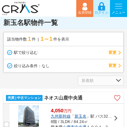
会員登録
ログイン
メニュー
新玉名駅物件一覧
1
1～1
該当物件数
件
件を表示
駅で絞り込む
変更
変更
絞り込み条件：
なし
ネオス山鹿中央通
売買 | 中古マンション
4,050
万
円
九州新幹線
「
新玉名
」駅 バス32分 「宗方」 停歩3分
8階 / 3LDK / 84.24㎡