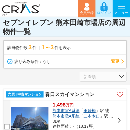
会員登録
ログイン
メニュー
セブンイレブン 熊本田崎市場店の周辺
物件一覧
3
1～3
該当物件数
件
件を表示
変更
絞り込み条件：
なし
春日スカイマンション
売買 | 中古マンション
1,498
万
円
熊本市電A系統
「
田崎橋
」駅 徒歩16分
熊本市電A系統
「
二本木口
」駅 徒歩18分
3DK
建物面積：-（18.17坪）