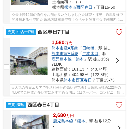
土地面積：-（-）
熊本県
熊本市西区
春日
７丁目15-50
☆最上階12階の物件をお預かりいたしました☆眺望・採光・通風良好で
開放感ある住空間☆ 敷地内駐車場空有！☆ペット飼育可☆徒歩圏内にコ
ンビニ、スーパー、商業施設多数有☆
西区春日7丁目
売買 | 中古一戸建
1,580
万
円
熊本市電A系統
「
田崎橋
」駅 徒歩14分
熊本市電A系統
「
二本木口
」駅 徒歩16分
鹿児島本線
「
熊本
」駅 徒歩19分
7LDK
建物面積：161.13㎡（48.74坪）
土地面積：404.98㎡（122.5坪）
熊本県
熊本市西区
春日
７丁目15-73
☆人気の春日エリアで生活利便性の高い好立地！☆敷地面積約122坪の
7LDKでご家族が多い方におすすめ☆周辺にはスーパー、コンビニ、飲食
店が充実☆熊本駅方面へのアクセス良好☆小中学校ま...
西区春日4丁目
売買 | 売地
2,680
万
円
鹿児島本線
「
熊本
」駅 徒歩12分
-