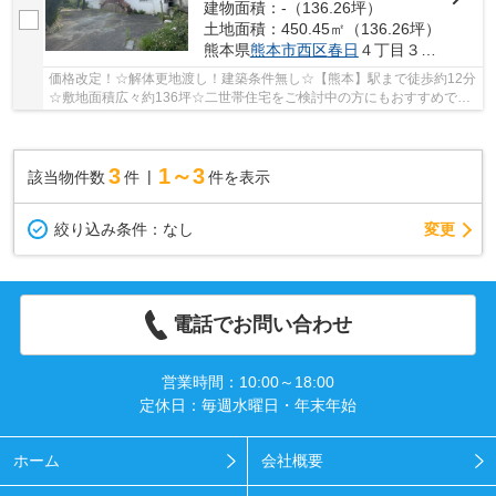
建物面積：-（136.26坪）
土地面積：450.45㎡（136.26坪）
熊本県
熊本市西区
春日
４丁目３６－１２
価格改定！☆解体更地渡し！建築条件無し☆【熊本】駅まで徒歩約12分
☆敷地面積広々約136坪☆二世帯住宅をご検討中の方にもおすすめです
♪※崖条例対象地
3
1～3
該当物件数
件
件を表示
変更
絞り込み条件：
なし
電話でお問い合わせ
営業時間：10:00～18:00
定休日：毎週水曜日・年末年始
ホーム
会社概要