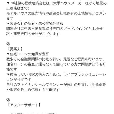
▼70社超の提携建築会社様（大手ハウスメーカー様から地元の
工務店様まで）
モデルハウスの販売情報や建築会社様保有の土地情報がござい
ます
▼関連会社の新着・未公開物件情報
関連会社に中古不動産買取り専門のグッドバイバイと土地分
譲・建売専門の会社がございます
②
【提案力】
▼住宅ローンの知識が豊富
数多くの金融機関様の比較を行い、最適なご提案を行います。
住宅ローンの審査が通らなくて困っている方の問題解決等も可
能です
▼後悔しないお家の購入のために、ライフプランシミュレーシ
ョンが可能です
自社のファイナンシャルプランナーが家計の見直し（生命保険
や損害保険、通信費）も可能です
③
【アフターサポート】