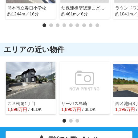
熊本市立春日小学校
幼保連携型認定こども園誠櫻幼愛園
約1244m／16分
約461m／6分
約1041m／
エリアの近い物件
西区松尾1丁目
サーパス島崎
西区池田3
1,598
万
円
/ 4LDK
1,890
万
円
/ 3LDK
1,195
万
円