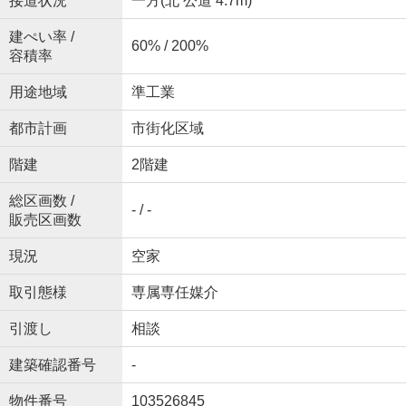
接道状況
一方(北 公道 4.7m)
建ぺい率 /
60% / 200%
容積率
用途地域
準工業
都市計画
市街化区域
階建
2階建
総区画数 /
- / -
販売区画数
現況
空家
取引態様
専属専任媒介
引渡し
相談
建築確認番号
-
物件番号
103526845