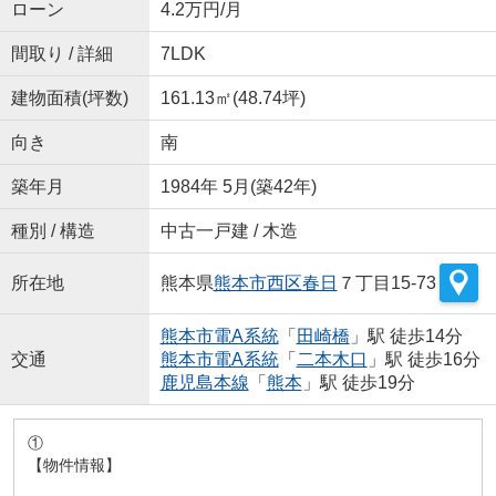
ローン
4.2万円/月
間取り / 詳細
7LDK
建物面積(坪数)
161.13㎡(48.74坪)
向き
南
築年月
1984年 5月(築42年)
種別 / 構造
中古一戸建 / 木造
所在地
熊本県
熊本市西区
春日
７丁目15-73
熊本市電A系統
「
田崎橋
」駅 徒歩14分
交通
熊本市電A系統
「
二本木口
」駅 徒歩16分
鹿児島本線
「
熊本
」駅 徒歩19分
①
【物件情報】