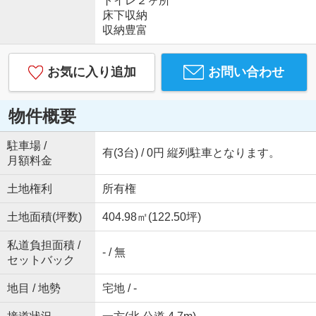
トイレ２ヶ所
床下収納
収納豊富
お気に入り追加
お問い合わせ
物件概要
駐車場 /
有(3台) / 0円 縦列駐車となります。
月額料金
土地権利
所有権
土地面積(坪数)
404.98㎡(122.50坪)
私道負担面積 /
- / 無
セットバック
地目 / 地勢
宅地 / -