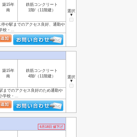
築15年
鉄筋コンクリート
南
1階/（11階建）
選択
▼
ス停や駅までのアクセス良好、通勤や
・...
築15年
鉄筋コンクリート
南
4階/（11階建）
選択
▼
や駅までのアクセス良好のため通勤や
校・...
6月18日 値下げ