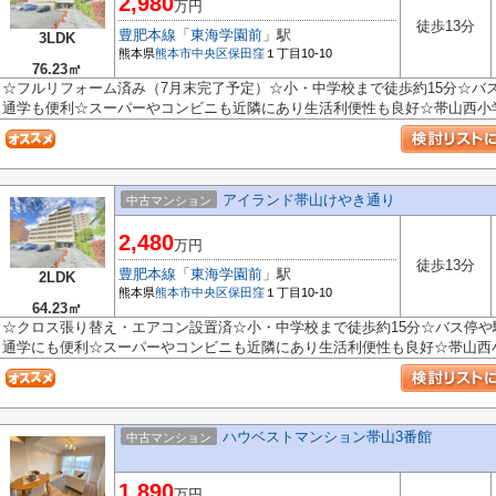
2,980
万円
徒歩13分
豊肥本線
「
東海学園前
」駅
3LDK
熊本県
熊本市中央区
保田窪
１丁目10-10
76.23㎡
☆フルリフォーム済み（7月末完了予定）☆小・中学校まで徒歩約15分☆バ
通学も便利☆スーパーやコンビニも近隣にあり生活利便性も良好☆帯山西小学校
アイランド帯山けやき通り
中古マンション
2,480
万円
徒歩13分
豊肥本線
「
東海学園前
」駅
2LDK
熊本県
熊本市中央区
保田窪
１丁目10-10
64.23㎡
☆クロス張り替え・エアコン設置済☆小・中学校まで徒歩約15分☆バス停
通学にも便利☆スーパーやコンビニも近隣にあり生活利便性も良好☆帯山西小学
ハウベストマンション帯山3番館
中古マンション
1,890
万円