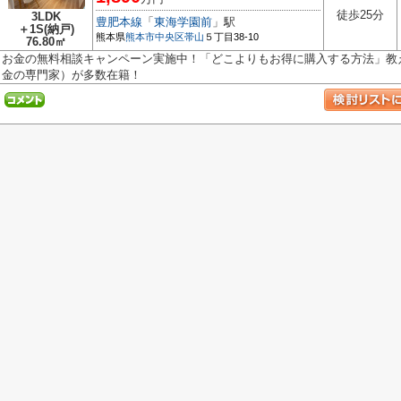
徒歩25分
3LDK
豊肥本線
「
東海学園前
」駅
＋1S(納戸)
熊本県
熊本市中央区
帯山
５丁目38-10
76.80㎡
お金の無料相談キャンペーン実施中！「どこよりもお得に購入する方法」教え
金の専門家）が多数在籍！