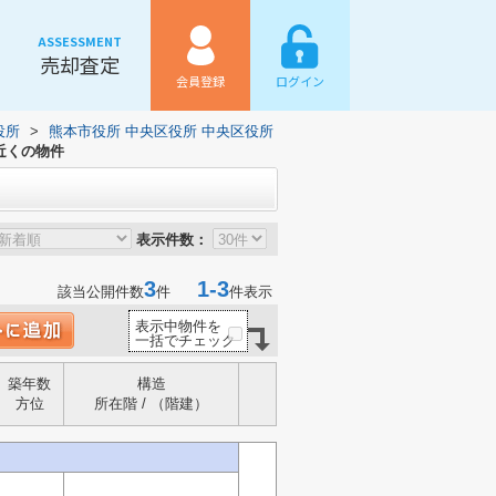
ASSESSMENT
売却査定
会員登録
ログイン
役所
>
熊本市役所 中央区役所 中央区役所
近くの物件
表示件数：
3
1-3
該当公開件数
件
件表示
表示中物件を
一括でチェック
築年数
構造
方位
所在階 / （階建）