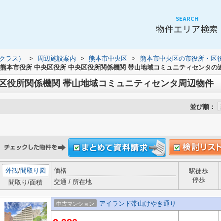
SEARCH
物件エリア検索
（クラス）
>
周辺施設案内
>
熊本市中央区
>
熊本市中央区の市役所・区
熊本市役所 中央区役所 中央区役所関係機関 帯山地域コミュニティセンタの
央区役所関係機関 帯山地域コミュニティセンタ周辺物件
並び順：
外観
/
間取り図
価格
駅徒歩
停歩
交通 / 所在地
間取り/面積
アイランド帯山けやき通り
中古マンション