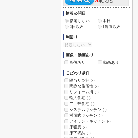
3
件が該当
情報公開日
指定しない
本日
3日以内
1週間以内
利回り
画像・動画あり
画像あり
動画あり
こだわり条件
陽当り良好
(-)
閑静な住宅地
(-)
リフォーム済
(-)
輸入住宅
(-)
二世帯住宅
(-)
システムキッチン
(-)
対面式キッチン
(-)
アイランドキッチン
(-)
床暖房
(-)
床下収納
(-)