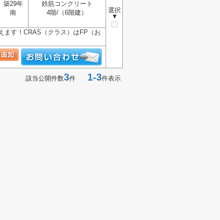
築29年
鉄筋コンクリート
選択
南
4階/（6階建）
▼
ます！CRAS（クラス）はFP（お
3
1-3
該当公開件数
件
件表示