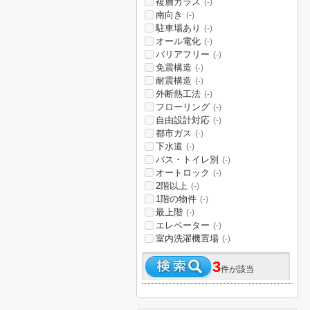
複層ガラス
(-)
南向き
(-)
駐車場あり
(-)
オール電化
(-)
バリアフリー
(-)
免震構造
(-)
耐震構造
(-)
外断熱工法
(-)
フローリング
(-)
自由設計対応
(-)
都市ガス
(-)
下水道
(-)
バス・トイレ別
(-)
オートロック
(-)
2階以上
(-)
1階の物件
(-)
最上階
(-)
エレベーター
(-)
室内洗濯機置場
(-)
3
件が該当