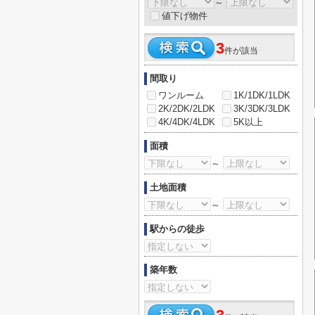
～
値下げ物件
3
件が該当
間取り
ワンルーム
1K/1DK/1LDK
2K/2DK/2LDK
3K/3DK/3LDK
4K/4DK/4LDK
5K以上
面積
～
土地面積
～
駅からの徒歩
築年数