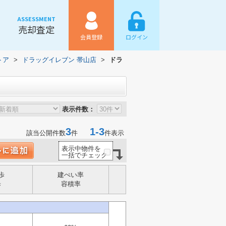
ASSESSMENT
売却査定
会員登録
ログイン
トア
>
ドラッグイレブン 帯山店
>
ドラ
表示件数：
3
1-3
該当公開件数
件
件表示
表示中物件を
一括でチェック
歩
建ぺい率
歩
容積率