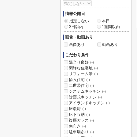
情報公開日
指定しない
本日
3日以内
1週間以内
画像・動画あり
画像あり
動画あり
こだわり条件
陽当り良好
(-)
閑静な住宅地
(-)
リフォーム済
(-)
輸入住宅
(-)
二世帯住宅
(-)
システムキッチン
(-)
対面式キッチン
(-)
アイランドキッチン
(-)
床暖房
(-)
床下収納
(-)
複層ガラス
(-)
南向き
(-)
駐車場あり
(-)