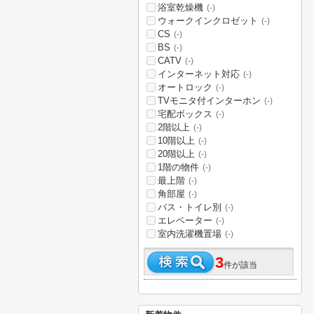
浴室乾燥機
(-)
ウォークインクロゼット
(-)
CS
(-)
BS
(-)
CATV
(-)
インターネット対応
(-)
オートロック
(-)
TVモニタ付インターホン
(-)
宅配ボックス
(-)
2階以上
(-)
10階以上
(-)
20階以上
(-)
1階の物件
(-)
最上階
(-)
角部屋
(-)
バス・トイレ別
(-)
エレベーター
(-)
室内洗濯機置場
(-)
3
件が該当