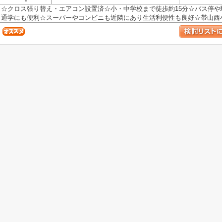
-
☆クロス張り替え・エアコン設置済☆小・中学校まで徒歩約15分☆バス停
通学にも便利☆スーパーやコンビニも近隣にあり生活利便性も良好☆帯山西小学