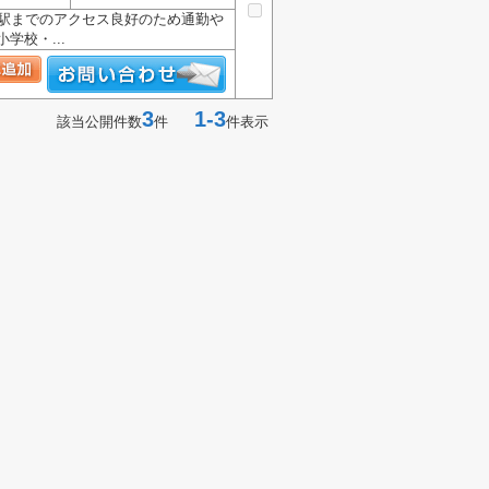
や駅までのアクセス良好のため通勤や
校・...
3
1-3
該当公開件数
件
件表示