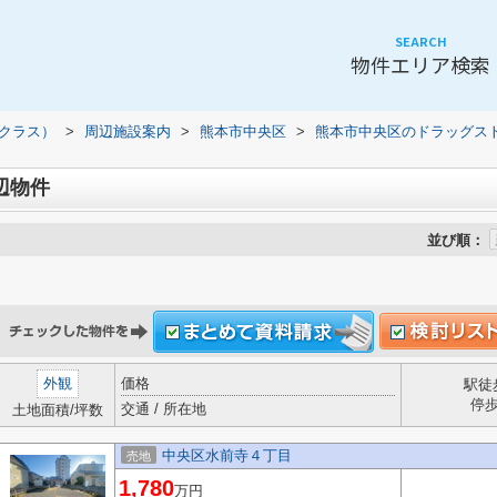
SEARCH
物件エリア検索
（クラス）
>
周辺施設案内
>
熊本市中央区
>
熊本市中央区のドラッグス
辺物件
並び順：
外観
価格
駅徒
停
交通 / 所在地
土地面積/坪数
中央区水前寺４丁目
売地
1,780
万円