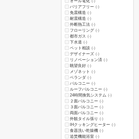
オール電化
(-)
バリアフリー
(-)
免震構造
(-)
耐震構造
(-)
外断熱工法
(-)
フローリング
(-)
都市ガス
(-)
下水道
(-)
ペット相談
(-)
デザイナーズ
(-)
リノベーション済
(-)
眺望良好
(-)
メゾネット
(-)
ベランダ
(-)
バルコニー
(-)
ルーフバルコニー
(-)
24時間換気システム
(-)
２面バルコニー
(-)
３面バルコニー
(-)
両面バルコニー
(-)
外観タイル張り
(-)
IHクッキングヒーター
(-)
食器洗い乾燥機
(-)
追焚機能浴室
(-)