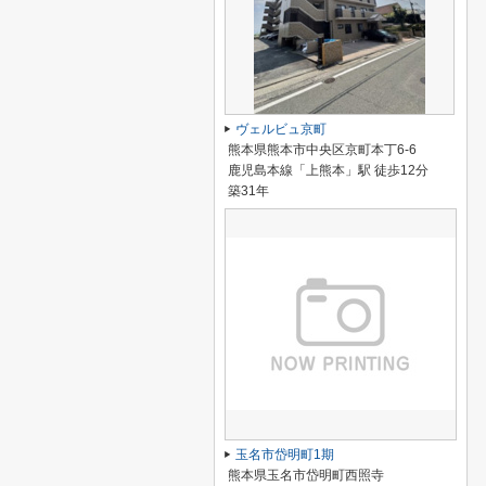
ヴェルビュ京町
熊本県熊本市中央区京町本丁6-6
鹿児島本線「上熊本」駅 徒歩12分
築31年
玉名市岱明町1期
熊本県玉名市岱明町西照寺