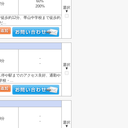
60%
2分
200%
選択
▼
徒歩約12分、帯山中学校まで徒歩約
..
-
3分
-
選択
▼
ス停や駅までのアクセス良好、通勤や
・...
-
3分
-
選択
▼