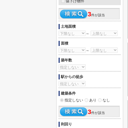
値下げ物件
3
件が該当
土地面積
～
面積
～
築年数
駅からの徒歩
建築条件
指定しない
あり
なし
3
件が該当
利回り