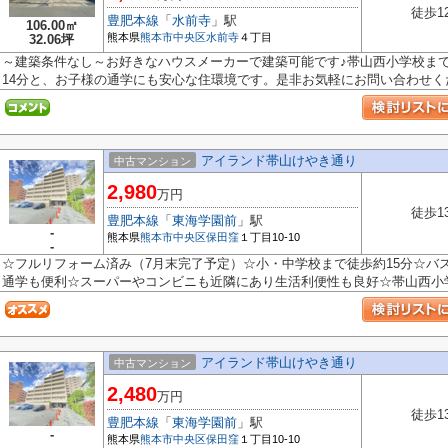
徒歩1
豊肥本線
「
水前寺
」駅
106.00㎡
熊本県
熊本市中央区
水前寺
４丁目
32.06坪
～建築条件なし～お好きなハウスメーカーで建築可能です♪帯山西小学校まで
14分と、お子様の通学にも安心な住環境です。是非お気軽にお問い合わせくだ.
アイランド帯山けやき通り
中古マンション
2,980
万円
徒歩1
豊肥本線
「
東海学園前
」駅
-
熊本県
熊本市中央区
保田窪
１丁目10-10
-
☆フルリフォーム済み（7月末完了予定）☆小・中学校まで徒歩約15分☆バ
通学も便利☆スーパーやコンビニも近隣にあり生活利便性も良好☆帯山西小学校
アイランド帯山けやき通り
中古マンション
2,480
万円
徒歩1
豊肥本線
「
東海学園前
」駅
-
熊本県
熊本市中央区
保田窪
１丁目10-10