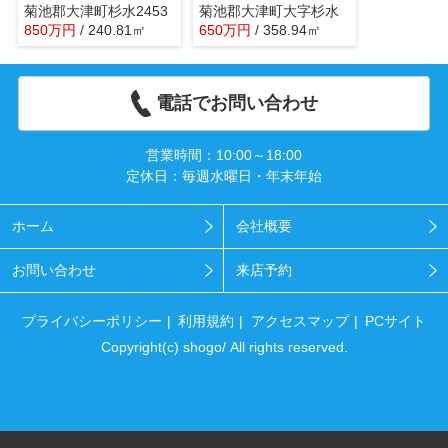
菊池郡大津町杉水2453
菊池郡大津町大字杉水
850
万
円
/ 240.81㎡
650
万
円
/ 358.94㎡
電話でお問い合わせ
営業時間：10:00～18:00
定休日：毎週水曜日・年末年始
ホーム
会社概要
お問い合わせ
来店予約
プライバシーポリシー
利用規約
アクセスマップ
PCサイト
Copyright(c) shogo/ All rights reserved.