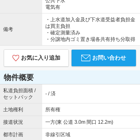
公共下水
電気有
・上水道加入金及び下水道受益者負担金
は買主負担
備考
・確定測量済み
・分譲地内ゴミ置き場各共有持ち分取得
お気に入り追加
お問い合わせ
物件概要
私道負担面積 /
- / 済
セットバック
土地権利
所有権
接道状況
一方(東 公道 3.0m 間口 12.2m)
都市計画
非線引区域