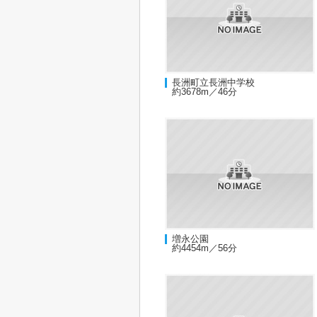
長洲町立長洲中学校
約3678m／46分
増永公園
約4454m／56分