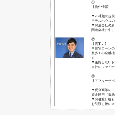
①
【物件情報】
▼70社超の提
モデルハウスの
▼関連会社の新
関連会社に中古
②
【提案力】
▼住宅ローンの
数多くの金融機
す
▼後悔しないお
自社のファイナ
③
【アフターサポ
▼税金面等のア
資金贈与（援助
▼お引渡し後も
お引渡し後のメ