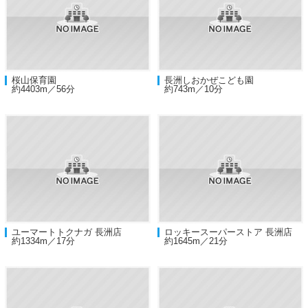
桜山保育園
長洲しおかぜこども園
約4403m／56分
約743m／10分
ユーマートトクナガ 長洲店
ロッキースーパーストア 長洲店
約1334m／17分
約1645m／21分