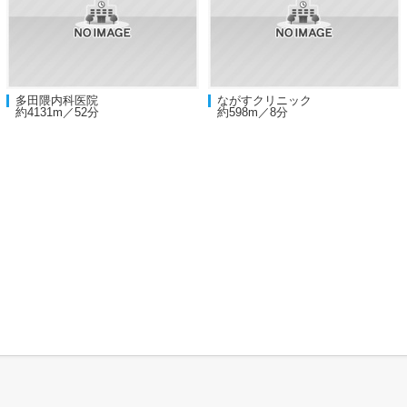
多田隈内科医院
ながすクリニック
約4131m／52分
約598m／8分