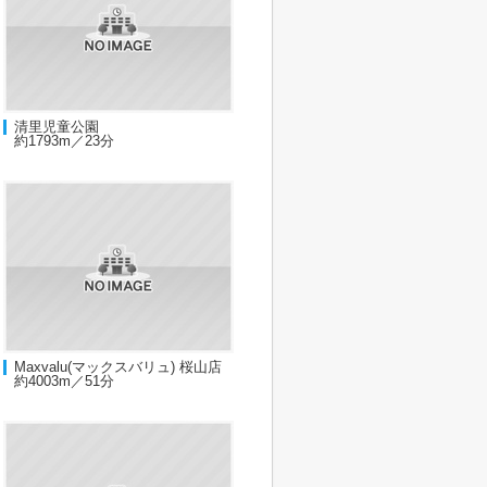
清里児童公園
約1793m／23分
Maxvalu(マックスバリュ) 桜山店
約4003m／51分