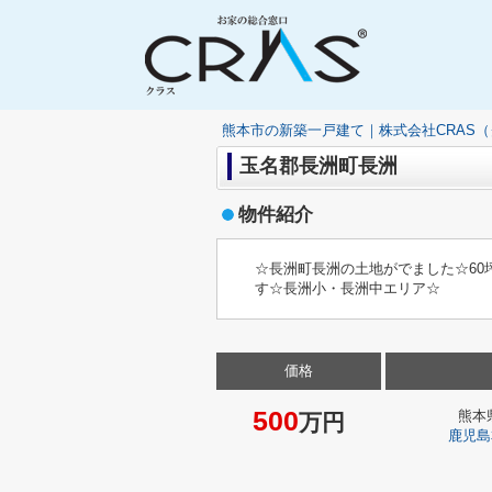
熊本市の新築一戸建て｜株式会社CRAS
玉名郡長洲町長洲
物件紹介
☆長洲町長洲の土地がでました☆6
す☆長洲小・長洲中エリア☆
価格
500
熊本
万円
鹿児島