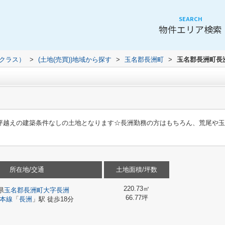
SEARCH
物件エリア検索
（クラス）
>
(土地(売買))地域から探す
>
玉名郡長洲町
>
玉名郡長洲町長
0坪越えの建築条件なしの土地となります☆長洲勤務の方はもちろん、荒尾や
所在地/交通
土地面積/坪数
220.73㎡
県
玉名郡長洲町
大字長洲
66.77坪
本線
「
長洲
」駅 徒歩18分