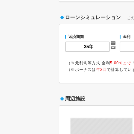
ローンシミュレーション
こ
返済期間
金利
（※元利均等方式 金利
5.00％まで
（※ボーナスは
年2回
で計算してい
周辺施設