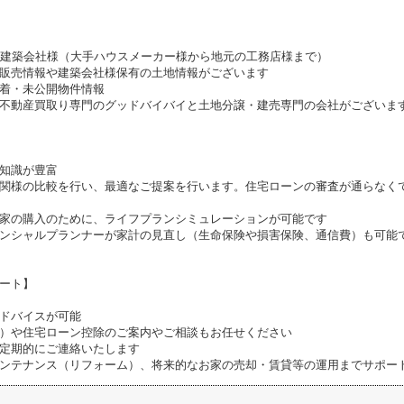
携建築会社様（大手ハウスメーカー様から地元の工務店様まで）
販売情報や建築会社様保有の土地情報がございます
着・未公開物件情報
不動産買取り専門のグッドバイバイと土地分譲・建売専門の会社がございま
知識が豊富
関様の比較を行い、最適なご提案を行います。住宅ローンの審査が通らなく
家の購入のために、ライフプランシミュレーションが可能です
ンシャルプランナーが家計の見直し（生命保険や損害保険、通信費）も可能
ート】
ドバイスが可能
）や住宅ローン控除のご案内やご相談もお任せください
定期的にご連絡いたします
ンテナンス（リフォーム）、将来的なお家の売却・賃貸等の運用までサポー