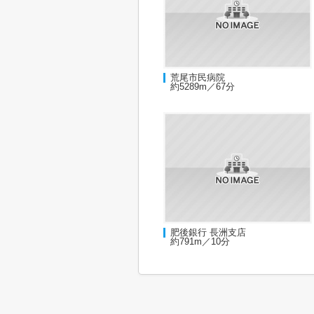
荒尾市民病院
約5289m／67分
肥後銀行 長洲支店
約791m／10分