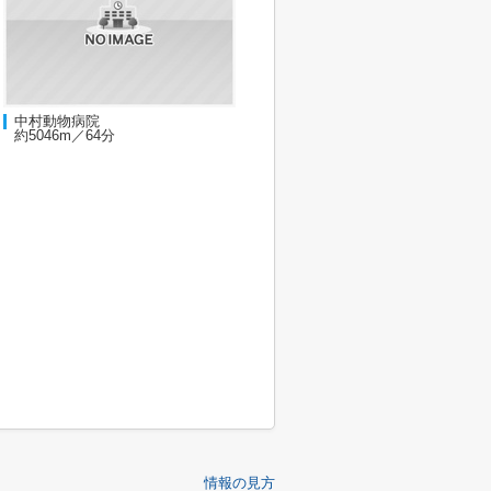
中村動物病院
約5046m／64分
情報の見方