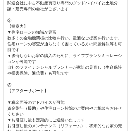
関連会社に中古不動産買取り専門のグッドバイバイと土地分
譲・建売専門の会社がございます
②
【提案力】
▼住宅ローンの知識が豊富
数多くの金融機関様の比較を行い、最適なご提案を行います。
住宅ローンの審査が通らなくて困っている方の問題解決等も可
能です
▼後悔しないお家の購入のために、ライフプランシミュレーシ
ョンが可能です
自社のファイナンシャルプランナーが家計の見直し（生命保険
や損害保険、通信費）も可能です
③
【アフターサポート】
▼税金面等のアドバイスが可能
資金贈与（援助）や住宅ローン控除のご案内やご相談もお任せ
ください
▼お引渡し後も定期的にご連絡いたします
お引渡し後のメンテナンス（リフォーム）、将来的なお家の売