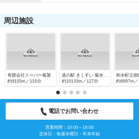
周辺施設
有限会社スーパー菊屋
道の駅 きくすい 菊水ロマン館
和水町立病
約9155m／115分
約10133m／127分
約8897m／
電話でお問い合わせ
営業時間：10:00～18:00
定休日：毎週水曜日・年末年始