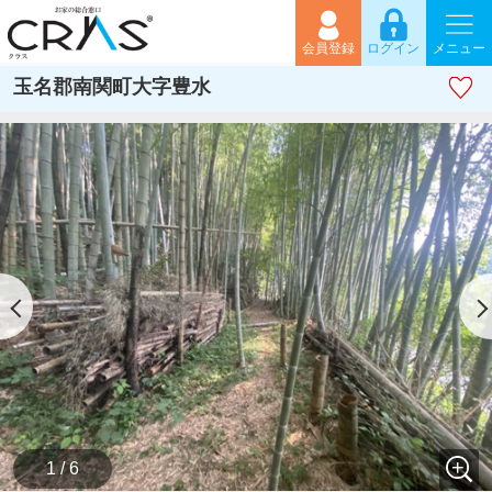
会員登録
ログイン
メニュー
玉名郡南関町大字豊水
1 / 6