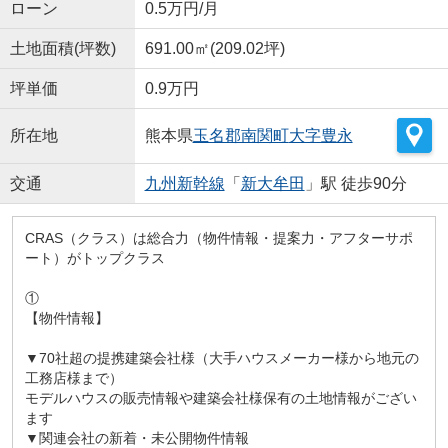
ローン
0.5万円/月
土地面積(坪数)
691.00㎡(209.02坪)
坪単価
0.9万円
所在地
熊本県
玉名郡南関町
大字豊永
交通
九州新幹線
「
新大牟田
」駅 徒歩90分
CRAS（クラス）は総合力（物件情報・提案力・アフターサポ
ート）がトップクラス
①
【物件情報】
▼70社超の提携建築会社様（大手ハウスメーカー様から地元の
工務店様まで）
モデルハウスの販売情報や建築会社様保有の土地情報がござい
ます
▼関連会社の新着・未公開物件情報