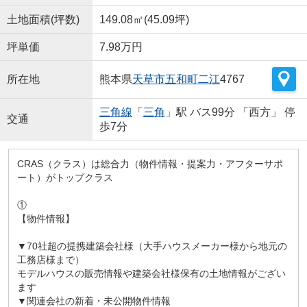
土地面積(坪数)
149.08㎡(45.09坪)
坪単価
7.98万円
所在地
熊本県
天草市
五和町二江
4767
三角線
「
三角
」駅 バス99分 「西方」 停
交通
歩7分
CRAS（クラス）は総合力（物件情報・提案力・アフターサポ
ート）がトップクラス
①
【物件情報】
▼70社超の提携建築会社様（大手ハウスメーカー様から地元の
工務店様まで）
モデルハウスの販売情報や建築会社様保有の土地情報がござい
ます
▼関連会社の新着・未公開物件情報