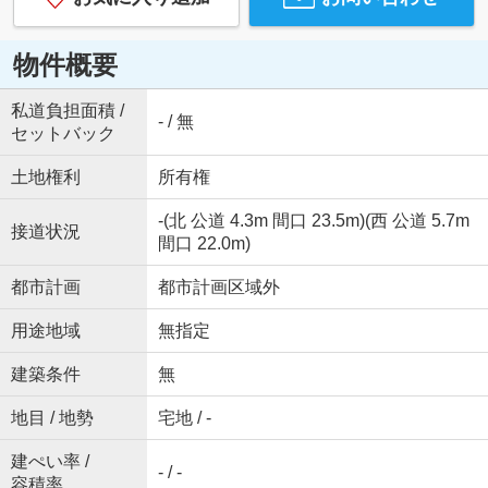
物件概要
私道負担面積 /
- / 無
セットバック
土地権利
所有権
-(北 公道 4.3m 間口 23.5m)(西 公道 5.7m
接道状況
間口 22.0m)
都市計画
都市計画区域外
用途地域
無指定
建築条件
無
地目 / 地勢
宅地 / -
建ぺい率 /
- / -
容積率