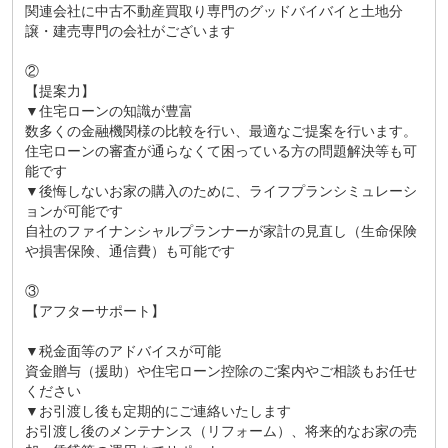
関連会社に中古不動産買取り専門のグッドバイバイと土地分
譲・建売専門の会社がございます
②
【提案力】
▼住宅ローンの知識が豊富
数多くの金融機関様の比較を行い、最適なご提案を行います。
住宅ローンの審査が通らなくて困っている方の問題解決等も可
能です
▼後悔しないお家の購入のために、ライフプランシミュレーシ
ョンが可能です
自社のファイナンシャルプランナーが家計の見直し（生命保険
や損害保険、通信費）も可能です
③
【アフターサポート】
▼税金面等のアドバイスが可能
資金贈与（援助）や住宅ローン控除のご案内やご相談もお任せ
ください
▼お引渡し後も定期的にご連絡いたします
お引渡し後のメンテナンス（リフォーム）、将来的なお家の売