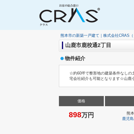
熊本市の新築一戸建て｜株式会社CRAS
山鹿市鹿校通2丁目
物件紹介
☆約60坪で整形地の建築条件なし
宅会社紹介も可能となります☆山鹿
価格
898
熊
万円
鹿児島