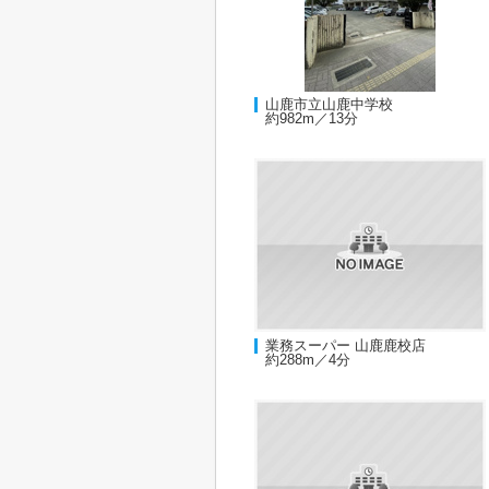
山鹿市立山鹿中学校
約982m／13分
業務スーパー 山鹿鹿校店
約288m／4分