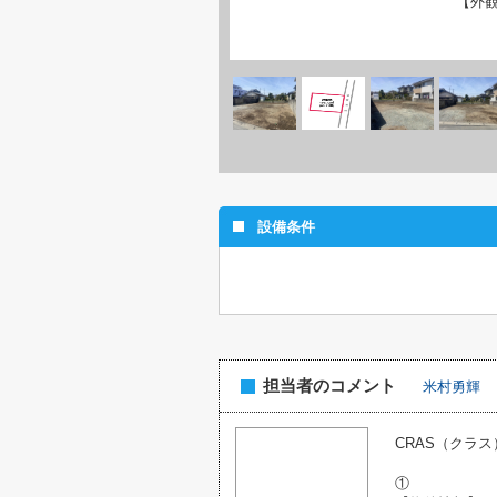
【外
設備条件
担当者のコメント
米村勇輝
CRAS（クラ
①