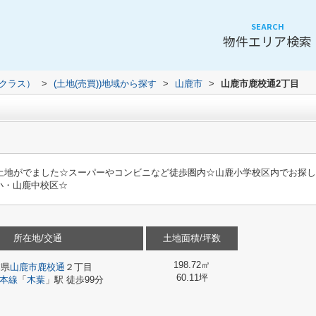
SEARCH
物件エリア検索
（クラス）
>
(土地(売買))地域から探す
>
山鹿市
>
山鹿市鹿校通2丁目
の土地がでました☆スーパーやコンビニなど徒歩圏内☆山鹿小学校区内でお探
小・山鹿中校区☆
所在地/交通
土地面積/坪数
198.72㎡
本県
山鹿市
鹿校通
２丁目
60.11坪
本線
「
木葉
」駅 徒歩99分