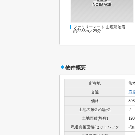
ファミリーマート 山鹿明治店
約2285m／29分
物件概要
所在地
熊
交通
鹿
価格
89
土地の敷金/保証金
-/-
土地面積(坪数)
198
私道負担面積/セットバック
-/無