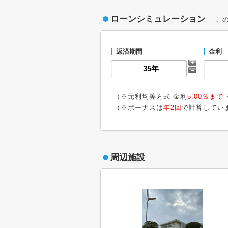
ローンシミュレーション
こ
返済期間
金利
（※元利均等方式 金利
5.00％まで
（※ボーナスは
年2回
で計算してい
周辺施設