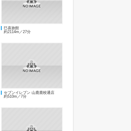
巳喜旅館
約2114m／27分
セブンイレブン 山鹿鹿校通店
約510m／7分