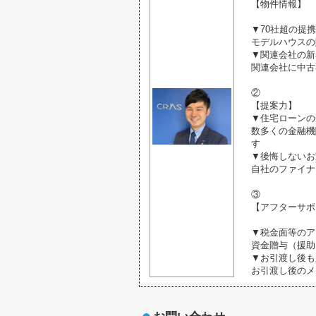
【物件情報】
▼70社超の提
モデルハウスの
▼関連会社の新
関連会社に中古
②
【提案力】
▼住宅ローンの
数多くの金融機
す
▼後悔しないお
自社のファイナ
③
【アフターサポ
▼税金面等のア
資金贈与（援助
▼お引渡し後も
お引渡し後のメ