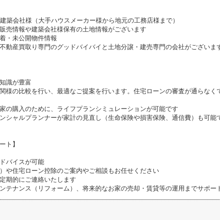
携建築会社様（大手ハウスメーカー様から地元の工務店様まで）
販売情報や建築会社様保有の土地情報がございます
着・未公開物件情報
不動産買取り専門のグッドバイバイと土地分譲・建売専門の会社がございま
知識が豊富
関様の比較を行い、最適なご提案を行います。住宅ローンの審査が通らなく
家の購入のために、ライフプランシミュレーションが可能です
ンシャルプランナーが家計の見直し（生命保険や損害保険、通信費）も可能
ート】
ドバイスが可能
）や住宅ローン控除のご案内やご相談もお任せください
定期的にご連絡いたします
ンテナンス（リフォーム）、将来的なお家の売却・賃貸等の運用までサポー