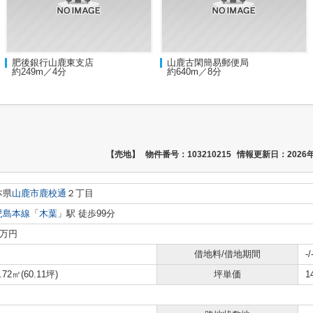
肥後銀行山鹿東支店
山鹿古閑簡易郵便局
約249m／4分
約640m／8分
【売地】
物件番号：103210215
情報更新日：2026年
本県
山鹿市
鹿校通
２丁目
児島本線
「
木葉
」駅 徒歩99分
8万円
借地料/借地期間
-/
.72㎡(60.11坪)
坪単価
1