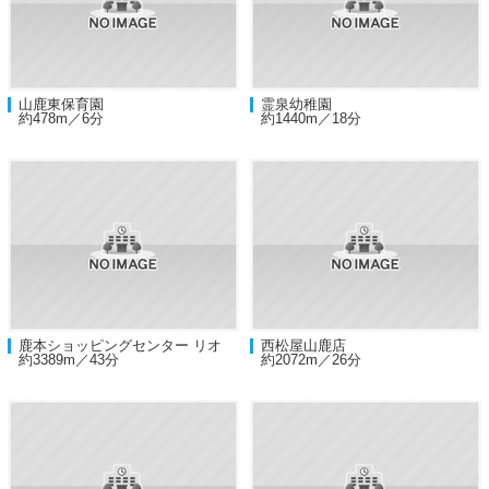
山鹿東保育園
霊泉幼稚園
約478m／6分
約1440m／18分
鹿本ショッピングセンター リオ
西松屋山鹿店
約3389m／43分
約2072m／26分