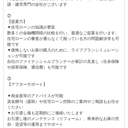
譲・建売専門の会社がございます
②
【提案力】
▼住宅ローンの知識が豊富
数多くの金融機関様の比較を行い、最適なご提案を行います。
住宅ローンの審査が通らなくて困っている方の問題解決等も可
能です
▼後悔しないお家の購入のために、ライフプランシミュレーシ
ョンが可能です
自社のファイナンシャルプランナーが家計の見直し（生命保険
や損害保険、通信費）も可能です
③
【アフターサポート】
▼税金面等のアドバイスが可能
資金贈与（援助）や住宅ローン控除のご案内やご相談もお任せ
ください
▼お引渡し後も定期的にご連絡いたします
お引渡し後のメンテナンス（リフォーム）、将来的なお家の売
却・賃貸等の運用までサポート