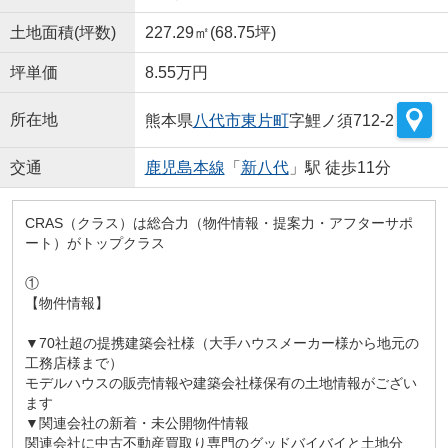
土地面積(坪数)
227.29㎡(68.75坪)
坪単価
8.55万円
所在地
熊本県
八代市
東片町
字鯉ノ須712-2
交通
鹿児島本線
「
新八代
」駅 徒歩11分
CRAS（クラス）は総合力（物件情報・提案力・アフターサポ
ート）がトップクラス
①
【物件情報】
▼70社超の提携建築会社様（大手ハウスメーカー様から地元の
工務店様まで）
モデルハウスの販売情報や建築会社様保有の土地情報がござい
ます
▼関連会社の新着・未公開物件情報
関連会社に中古不動産買取り専門のグッドバイバイと土地分