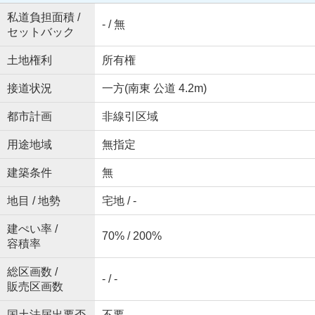
私道負担面積 /
- / 無
セットバック
土地権利
所有権
接道状況
一方(南東 公道 4.2m)
都市計画
非線引区域
用途地域
無指定
建築条件
無
地目 / 地勢
宅地 / -
建ぺい率 /
70% / 200%
容積率
総区画数 /
- / -
販売区画数
国土法届出要否
不要