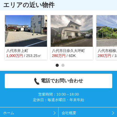
エリアの近い物件
八代市井上町
八代市日奈久大坪町
八代市植柳
1,000
万
円
/ 253.25㎡
280
万
円
/ 6DK
280
万
円
/ 
電話でお問い合わせ
営業時間：10:00～18:00
定休日：毎週水曜日・年末年始
ホーム
会社概要