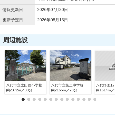
情報更新日
2026年07月30日
更新予定日
2026年08月13日
周辺施設
八代市立太田郷小学校
八代市立第二中学校
八代ひまわ
約2372m／30分
約2165m／28分
約1614m／