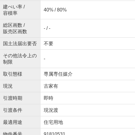
建ぺい率 /
40% / 80%
容積率
総区画数 /
- / -
販売区画数
国土法届出要否
不要
その他法令上の
-
制限
取引態様
専属専任媒介
現況
古家有
引渡時期
即時
引渡条件
現況渡
最適用途
住宅用地
物件番号
91810531