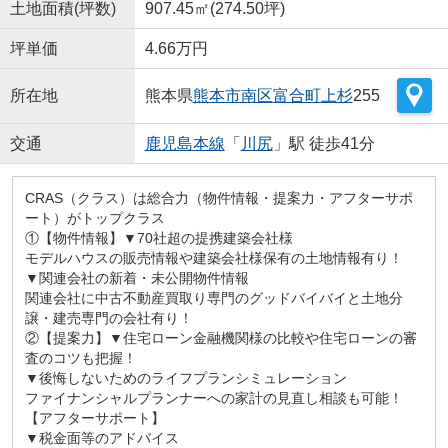
土地面積(坪数)
907.45㎡(274.50坪)
坪単価
4.66万円
所在地
熊本県
熊本市南区
富合町上杉
255
交通
鹿児島本線
「
川尻
」駅 徒歩41分
CRAS（クラス）は総合力（物件情報・提案力・アフターサポ
ート）がトップクラス
①【物件情報】▼70社超の提携建築会社様
モデルハウスの販売情報や建築会社様保有の土地情報有り！
▼関連会社の新着・未公開物件情報
関連会社に中古不動産買取り専門のグッドバイバイと土地分
譲・建売専門の会社有り！
②【提案力】▼住宅ローン金融機関様の比較や住宅ローンの審
査のコツも把握！
▼後悔しないためのライフプランシミュレーション
ファイナンシャルプランナーへの家計の見直し相談も可能！
【アフターサポート】
▼税金面等のアドバイス