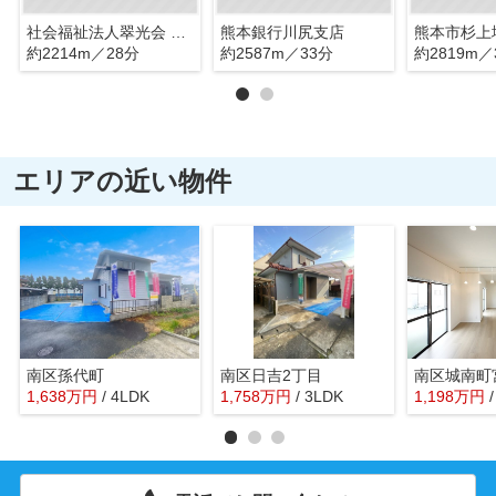
社会福祉法人翠光会 認定子ども園 第一幼育園
熊本銀行川尻支店
約2214m／28分
約2587m／33分
約2819m／
エリアの近い物件
南区孫代町
南区日吉2丁目
南区城南町
1,638
万
円
/ 4LDK
1,758
万
円
/ 3LDK
1,198
万
円