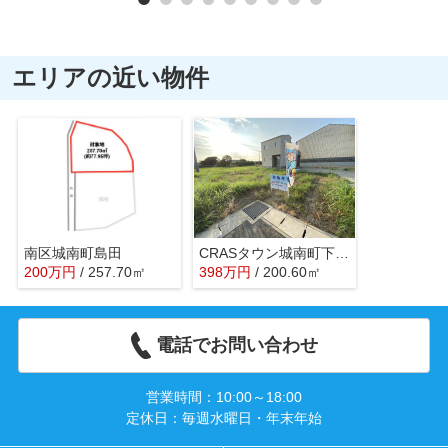
エリアの近い物件
南区城南町島田
CRASタウン城南町下宮地
200
万
円
/ 257.70㎡
398
万
円
/ 200.60㎡
電話でお問い合わせ
営業時間：10:00～18:00
定休日：毎週水曜日・年末年始