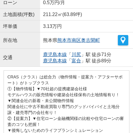
ローン
0.5万円/月
土地面積(坪数)
211.22㎡(63.89坪)
坪単価
3.13万円
所在地
熊本県
熊本市南区
奥古閑町
鹿児島本線
「
川尻
」駅 徒歩71分
交通
鹿児島本線
「
富合
」駅 徒歩89分
CRAS（クラス）は総合力（物件情報・提案力・アフターサポ
ート）がトップクラス
①【物件情報】▼70社超の提携建築会社様
モデルハウスの販売情報や建築会社様保有の土地情報有り！
▼関連会社の新着・未公開物件情報
関連会社に中古不動産買取り専門のグッドバイバイと土地分
譲・建売専門の会社有り！
②【提案力】▼住宅ローン金融機関様の比較や住宅ローンの審
査のコツも把握！
▼後悔しないためのライフプランシミュレーション