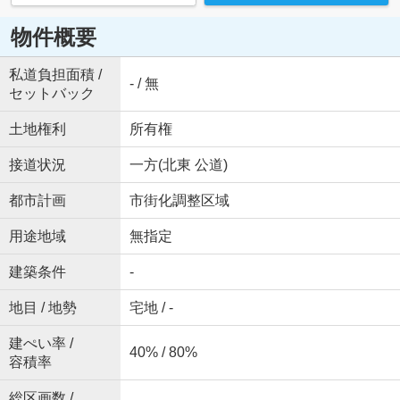
物件概要
私道負担面積 /
- / 無
セットバック
土地権利
所有権
接道状況
一方(北東 公道)
都市計画
市街化調整区域
用途地域
無指定
建築条件
-
地目 / 地勢
宅地 / -
建ぺい率 /
40% / 80%
容積率
総区画数 /