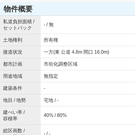
物件概要
私道負担面積 /
- / 無
セットバック
土地権利
所有権
接道状況
一方(東 公道 4.8m 間口 16.0m)
都市計画
市街化調整区域
用途地域
無指定
建築条件
-
地目 / 地勢
宅地 / -
建ぺい率 /
40% / 80%
容積率
総区画数 /
- / -