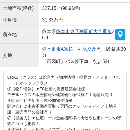
土地面積(坪数)
327.15㎡(98.96坪)
坪単価
31.33万円
熊本県
熊本市東区
画図町大字重富
2
所在地
6-1
熊本市電A系統
「
神水交差点
」駅 徒歩30
交通
分
「画図町」バス停下車 徒歩5分
CRAS（クラス）は総合力（物件情報・提案力・アフターサポ
ート）がトップクラス
①【物件情報】▼70社超の提携建築会社様
モデルハウスの販売情報や建築会社様保有の土地情報有り！
▼関連会社の新着・未公開物件情報
関連会社に中古不動産買取り専門のグッドバイバイと土地分
譲・建売専門の会社有り！
②【提案力】▼住宅ローン金融機関様の比較や住宅ローンの審
査のコツも把握！
▼後悔しないためのライフプランシミュレーション