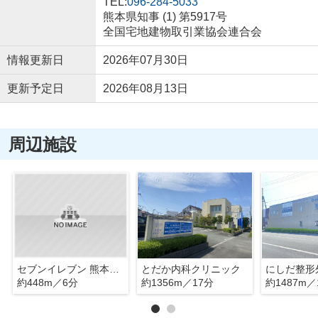
TEL:
096-284-5033
熊本県知事 (1) 第5917号
全国宅地建物取引業協会連合会
情報更新日
2026年07月30日
更新予定日
2026年08月13日
周辺施設
セブンイレブン 熊本画図所島店
とだか内科クリニック
にしだ整形
約448m／6分
約1356m／17分
約1487m／