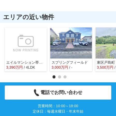
エリアの近い物件
エイルマンション帯山東
スプリングフィールド
東区戸島町
3,390
万
円
/ 4LDK
3,000
万
円
/ -
3,500
万
円
電話でお問い合わせ
営業時間：10:00～18:00
定休日：毎週水曜日・年末年始