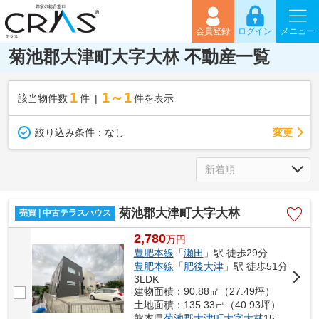
会員登録
ログイン
メニュー
菊池郡大津町大字大林 不動産一覧
1
1～1
該当物件数
件
件を表示
変更
絞り込み条件：
なし
菊池郡大津町大字大林
売買 | 中古テラスハウス
2,780
万
円
豊肥本線
「
瀬田
」駅 徒歩29分
豊肥本線
「
肥後大津
」駅 徒歩51分
3LDK
建物面積：90.88㎡（27.49坪）
土地面積：135.33㎡（40.93坪）
熊本県
菊池郡大津町
大字大林
1528-201