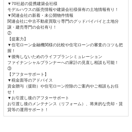
▼70社超の提携建築会社様
モデルハウスの販売情報や建築会社様保有の土地情報有り！
▼関連会社の新着・未公開物件情報
関連会社に中古不動産買取り専門のグッドバイバイと土地分
譲・建売専門の会社有り！
②
【提案力】
▼住宅ローン金融機関様の比較や住宅ローンの審査のコツも把
握！
▼後悔しないためのライフプランシミュレーション
ファイナンシャルプランナーへの家計の見直し相談も可能！
③
【アフターサポート】
▼税金面等のアドバイス
資金贈与（援助）や住宅ローン控除のご案内やご相談もお任
せ！
▼お引渡し後のアフターサポート
お引渡し後のメンテナンス（リフォーム）、将来的な売却・賃
貸等の運用サポート！