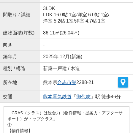
3LDK
間取り / 詳細
LDK 16.0帖 1室
/
洋室 6.0帖 1室
/
洋室 5.2帖 1室
/
洋室 4.7帖 1室
建物面積(坪数)
86.11㎡(26.04坪)
向き
-
築年月
2025年 12月(新築)
種別 / 構造
新築一戸建 / 木造
所在地
熊本県
合志市
栄
2288-21
交通
熊本電気鉄道
「
御代志
」駅 徒歩46分
「CRAS（クラス）は総合力（物件情報・提案力・アフターサ
ポート）がトップクラス」
①
【物件情報】