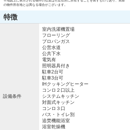
※地図上に表示される物件の位置は付近住所に所在することを表すものであり、実際
の物件所在地とは異なる場合がございます。
特徴
室内洗濯機置場
フローリング
プロパンガス
公営水道
公共下水
電気有
照明器具付き
駐車2台可
駐車3台可
IHクッキングヒーター
コンロ２口以上
設備条件
システムキッチン
対面式キッチン
コンロ３口
バス・トイレ別
追焚機能浴室
浴室乾燥機