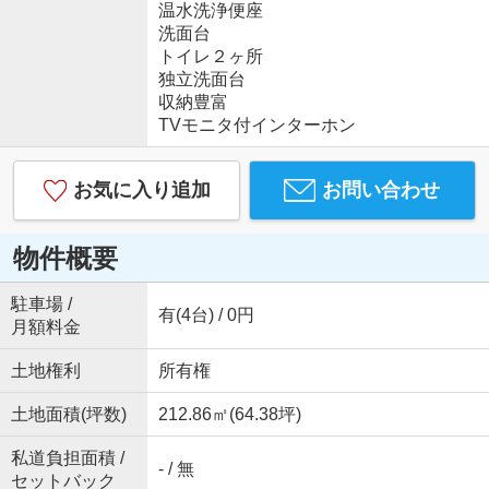
温水洗浄便座
洗面台
トイレ２ヶ所
独立洗面台
収納豊富
TVモニタ付インターホン
お気に入り追加
お問い合わせ
物件概要
駐車場 /
有(4台) / 0円
月額料金
土地権利
所有権
土地面積(坪数)
212.86㎡(64.38坪)
私道負担面積 /
- / 無
セットバック