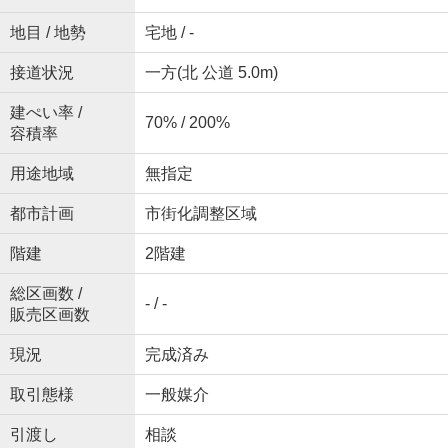
地目 / 地勢
宅地 / -
接道状況
一方(北 公道 5.0m)
建ぺい率 /
70% / 200%
容積率
用途地域
無指定
都市計画
市街化調整区域
階建
2階建
総区画数 /
- / -
販売区画数
現況
完成済み
取引態様
一般媒介
引渡し
相談