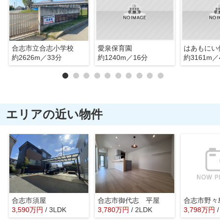
合志市立合志小学校
愛泉保育園
はあもにい
約2626m／33分
約1240m／16分
約3161m／
エリアの近い物件
合志市須屋
合志市御代志 平屋
合志市野々
3,590
万
円
/ 3LDK
3,780
万
円
/ 2LDK
3,798
万
円