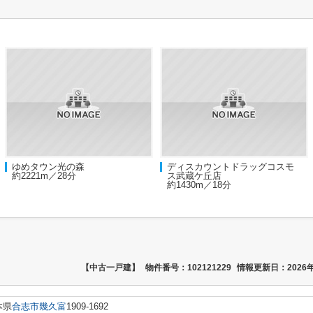
ゆめタウン光の森
ディスカウントドラッグコスモ
約2221m／28分
ス武蔵ケ丘店
約1430m／18分
【中古一戸建】
物件番号：102121229
情報更新日：2026年
本県
合志市
幾久富
1909-1692