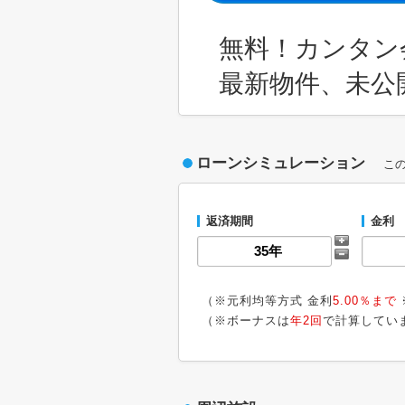
無料！カンタン
最新物件、未公
ローンシミュレーション
こ
返済期間
金利
（※元利均等方式 金利
5.00％まで
（※ボーナスは
年2回
で計算してい