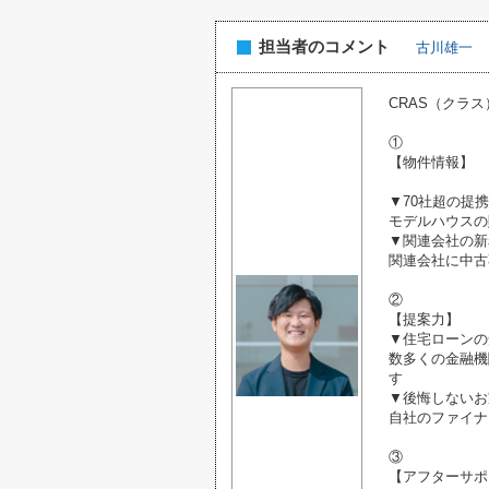
担当者のコメント
古川雄一
CRAS（クラ
①
【物件情報】
▼70社超の提
モデルハウスの
▼関連会社の新
関連会社に中古
②
【提案力】
▼住宅ローンの
数多くの金融機
す
▼後悔しないお
自社のファイナ
③
【アフターサポ