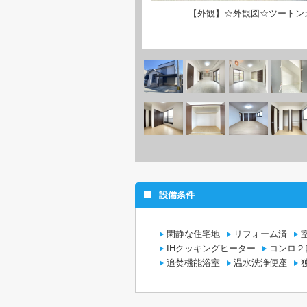
【外観】☆外観図☆ツートン
設備条件
閑静な住宅地
リフォーム済
IHクッキングヒーター
コンロ２
追焚機能浴室
温水洗浄便座