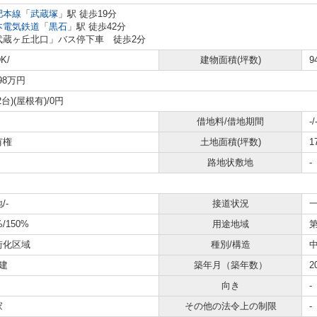
肥本線
「
武蔵塚
」駅 徒歩19分
本電気鉄道
「
黒石
」駅 徒歩42分
武蔵ヶ丘北口」バス停下車 徒歩2分
K/
建物面積(坪数)
9
198万円
2台)(屋根有)/0円
借地料/借地期間
-/
有権
土地面積(坪数)
1
路地状敷地
-
/-
接道状況
一
%/150%
用途地域
街化区域
種別/構造
建
築年月（築年数）
2
向き
-
家
その他の法令上の制限
-