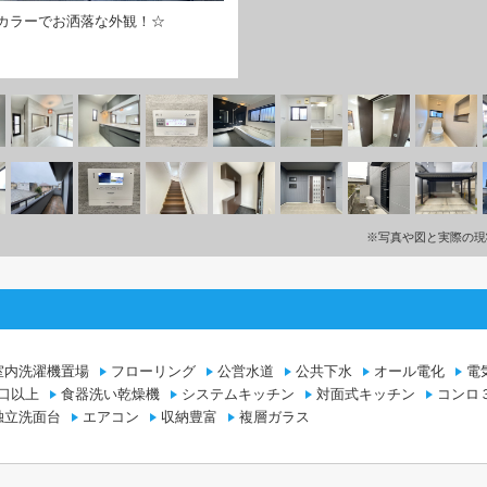
カラーでお洒落な外観！☆
※写真や図と実際の現
室内洗濯機置場
フローリング
公営水道
公共下水
オール電化
電
口以上
食器洗い乾燥機
システムキッチン
対面式キッチン
コンロ
独立洗面台
エアコン
収納豊富
複層ガラス