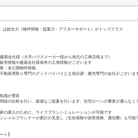
ス）は総合力（物件情報・提案力・アフターサポート）がトップクラス
携建築会社様（大手ハウスメーカー様から地元の工務店様まで）
販売情報や建築会社様保有の土地情報がございます
着・未公開物件情報
不動産買取り専門のグッドバイバイと土地分譲・建売専門の会社がございま
知識が豊富
関様の比較を行い、最適なご提案を行います。住宅ローンの審査が通らなく
家の購入のために、ライフプランシミュレーションが可能です
ンシャルプランナーが家計の見直し（生命保険や損害保険、通信費）も可能
ート】