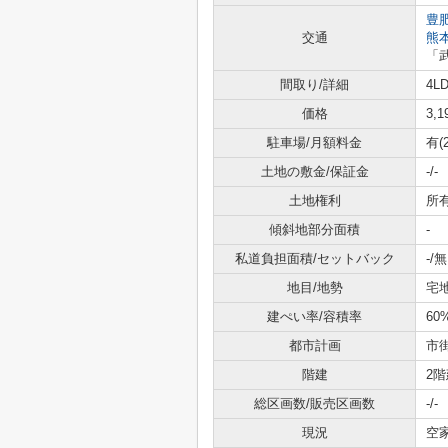
豊
交通
熊
「
間取り/詳細
4LD
価格
3,
駐車場/月額料金
有(
土地の敷金/保証金
-/-
土地権利
所
傾斜地部分面積
-
私道負担面積/セットバック
-/無
地目/地勢
宅地
建ぺい率/容積率
60
都市計画
市
階建
2階
総区画数/販売区画数
-/-
現況
空