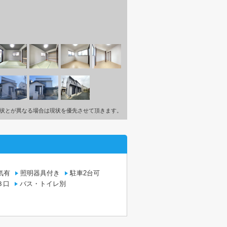
状とが異なる場合は現状を優先させて頂きます。
気有
照明器具付き
駐車2台可
３口
バス・トイレ別