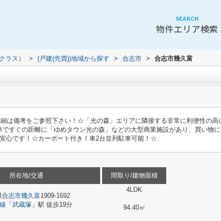
SEARCH
物件エリア検索
（クラス）
>
(戸建(売買))地域から探す
>
合志市
>
合志市幾久富
※詳細は備考をご参照下さい！☆「光の森」エリアに隣接する非常に利便性の高い
車ですぐの距離に「ゆめタウン光の森」などの大型商業施設があり、買い物に
も安心です！☆カーポート付き！車2台並列駐車可能！☆
所在地/交通
間取り/建物面積
4LDK
県
合志市
幾久富
1909-1692
線
「
武蔵塚
」駅 徒歩19分
94.40㎡