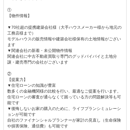
①
【物件情報】
▼70社超の提携建築会社様（大手ハウスメーカー様から地元の
工務店様まで）
モデルハウスの販売情報や建築会社様保有の土地情報がござい
ます
▼関連会社の新着・未公開物件情報
関連会社に中古不動産買取り専門のグッドバイバイと土地分
譲・建売専門の会社がございます
②
【提案力】
▼住宅ローンの知識が豊富
数多くの金融機関様の比較を行い、最適なご提案を行います。
住宅ローンの審査が通らなくて困っている方の問題解決等も可
能です
▼後悔しないお家の購入のために、ライフプランシミュレーシ
ョンが可能です
自社のファイナンシャルプランナーが家計の見直し（生命保険
や損害保険、通信費）も可能です