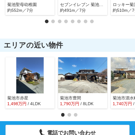
菊池聖母幼稚園
セブンイレブン 菊池中央店
ロッキー菊
約552m／7分
約491m／7分
約510m／
エリアの近い物件
菊池市赤星
菊池市豊間
菊池市泗水
1,498
万
円
/ 4LDK
1,790
万
円
/ 8LDK
1,740
万
円
電話でお問い合わせ