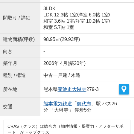
3LDK
LDK 12.3帖 1室
/
洋室 6.0帖 1室
/
間取り / 詳細
和室 3.6帖 1室
/
洋室 10.2帖 1室
/
和室 5.7帖 1室
建物面積(坪数)
98.95㎡(29.93坪)
向き
-
築年月
2006年 4月(築20年)
種別 / 構造
中古一戸建 / 木造
所在地
熊本県
菊池市
大琳寺
279-3
熊本電気鉄道
「
御代志
」駅 バス26
交通
分 「大琳寺」 停歩5分
CRAS（クラス）は総合力（物件情報・提案力・アフターサポ
ート）がトップクラス