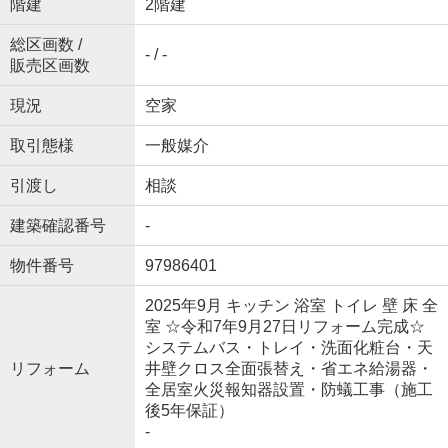
階建
2階建
総区画数 /
- / -
販売区画数
現況
空家
取引態様
一般媒介
引渡し
相談
建築確認番号
-
物件番号
97986401
2025年9月 キッチン 浴室 トイレ 壁 床 全
室 ☆令和7年9月27日リフォーム完成☆
システムバス・トレイ・洗面化粧台・天
リフォーム
井壁クロス全面張替え・省エネ給湯器・
全居室火災報知器設置・防蟻工事（施工
後5年保証）
-