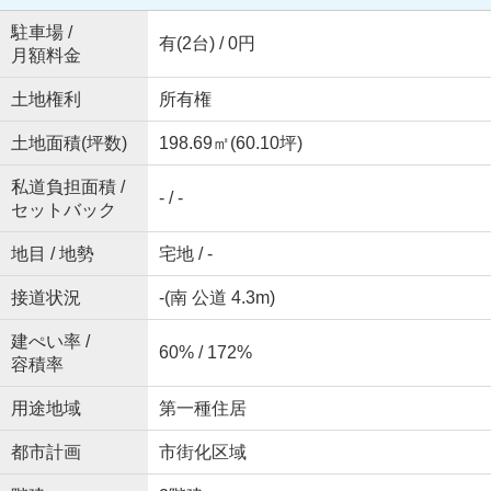
駐車場 /
有(2台) / 0円
月額料金
土地権利
所有権
土地面積(坪数)
198.69㎡(60.10坪)
私道負担面積 /
- / -
セットバック
地目 / 地勢
宅地 / -
接道状況
-(南 公道 4.3m)
建ぺい率 /
60% / 172%
容積率
用途地域
第一種住居
都市計画
市街化区域