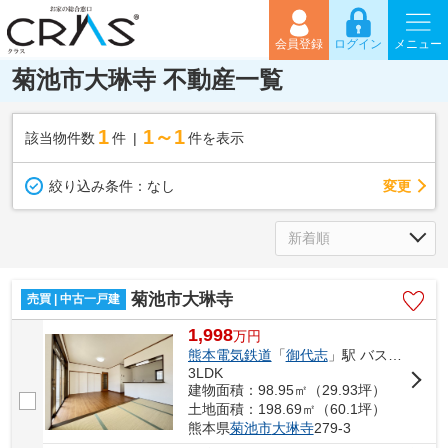
会員登録
ログイン
メニュー
菊池市大琳寺 不動産一覧
1
1～1
該当物件数
件
件を表示
変更
絞り込み条件：
なし
菊池市大琳寺
売買 | 中古一戸建
1,998
万
円
熊本電気鉄道
「
御代志
」駅 バス26分 「大琳寺」 停歩5分
3LDK
建物面積：98.95㎡（29.93坪）
土地面積：198.69㎡（60.1坪）
熊本県
菊池市
大琳寺
279-3