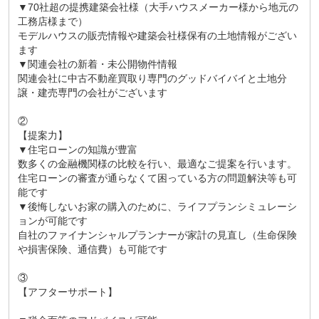
▼70社超の提携建築会社様（大手ハウスメーカー様から地元の
工務店様まで）
モデルハウスの販売情報や建築会社様保有の土地情報がござい
ます
▼関連会社の新着・未公開物件情報
関連会社に中古不動産買取り専門のグッドバイバイと土地分
譲・建売専門の会社がございます
②
【提案力】
▼住宅ローンの知識が豊富
数多くの金融機関様の比較を行い、最適なご提案を行います。
住宅ローンの審査が通らなくて困っている方の問題解決等も可
能です
▼後悔しないお家の購入のために、ライフプランシミュレーシ
ョンが可能です
自社のファイナンシャルプランナーが家計の見直し（生命保険
や損害保険、通信費）も可能です
③
【アフターサポート】