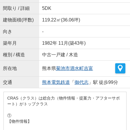
間取り / 詳細
5DK
建物面積(坪数)
119.22㎡(36.06坪)
向き
-
築年月
1982年 11月(築43年)
種別 / 構造
中古一戸建 / 木造
所在地
熊本県
菊池市
泗水町吉富
交通
熊本電気鉄道
「
御代志
」駅 徒歩99分
CRAS（クラス）は総合力（物件情報・提案力・アフターサポ
ート）がトップクラス
①
【物件情報】