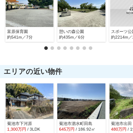
富原保育園
憩いの森公園
スポーツ公
約541m／7分
約435m／6分
約2214m／
エリアの近い物件
菊池市下河原
菊池市泗水町田島
菊池市出田
1,300
万
円
/ 3LDK
645
万
円
/ 186.92㎡
480
万
円
/ 