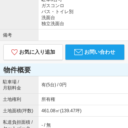
ガスコンロ
バス・トイレ別
洗面台
独立洗面台
備考
お気に入り追加
お問い合わせ
物件概要
駐車場 /
有(5台) / 0円
月額料金
土地権利
所有権
土地面積(坪数)
461.08㎡(139.47坪)
私道負担面積 /
- / 無