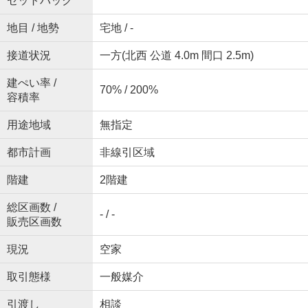
セットバック
地目 / 地勢
宅地 / -
接道状況
一方(北西 公道 4.0m 間口 2.5m)
建ぺい率 /
70% / 200%
容積率
用途地域
無指定
都市計画
非線引区域
階建
2階建
総区画数 /
- / -
販売区画数
現況
空家
取引態様
一般媒介
引渡し
相談