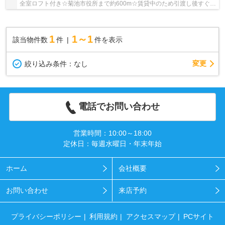
全室ロフト付き☆菊池市役所まで約600m☆賃貸中のため引渡し後すぐに
賃料収入が見込めます！☆表面利回り：7.33％(満室時)☆
1
1～1
該当物件数
件
件を表示
変更
絞り込み条件：
なし
電話でお問い合わせ
営業時間：10:00～18:00
定休日：毎週水曜日・年末年始
ホーム
会社概要
お問い合わせ
来店予約
プライバシーポリシー
利用規約
アクセスマップ
PCサイト