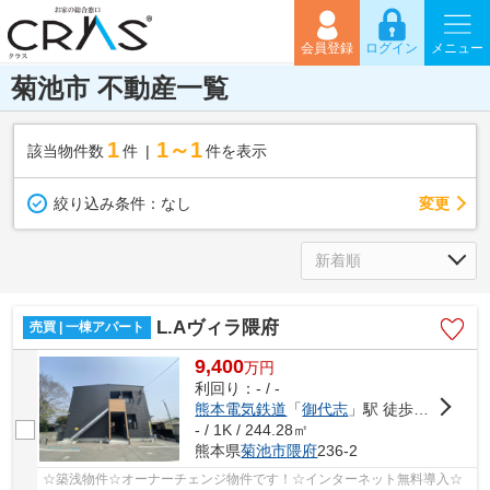
会員登録
ログイン
メニュー
菊池市 不動産一覧
1
1～1
該当物件数
件
件を表示
変更
絞り込み条件：
なし
L.Aヴィラ隈府
売買 | 一棟アパート
9,400
万
円
利回り：- / -
熊本電気鉄道
「
御代志
」駅 徒歩99分
- / 1K / 244.28㎡
熊本県
菊池市
隈府
236-2
☆築浅物件☆オーナーチェンジ物件です！☆インターネット無料導入☆