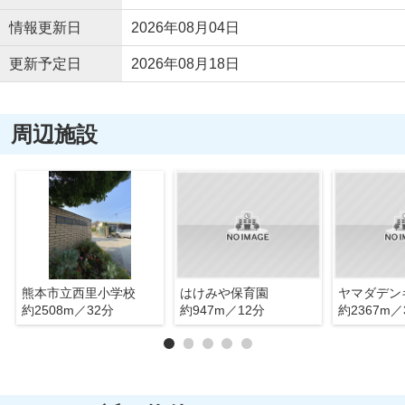
情報更新日
2026年08月04日
更新予定日
2026年08月18日
周辺施設
熊本市立西里小学校
はけみや保育園
約2508m／32分
約947m／12分
約2367m／