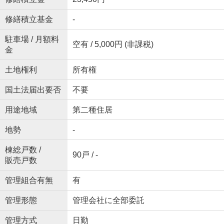
修繕積立基金
-
駐車場 / 月額料
空有 / 5,000円 (非課税)
金
土地権利
所有権
国土法届出要否
不要
用途地域
第二種住居
地勢
-
棟総戸数 /
90戸 / -
販売戸数
管理組合有無
有
管理形態
管理会社に全部委託
管理方式
日勤