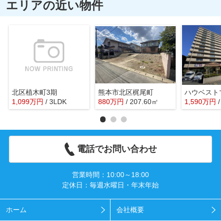
エリアの近い物件
北区植木町3期
熊本市北区梶尾町
1,099
万
円
/ 3LDK
880
万
円
/ 207.60㎡
1,590
万
円
電話でお問い合わせ
営業時間：10:00～18:00
定休日：毎週水曜日・年末年始
ホーム
会社概要