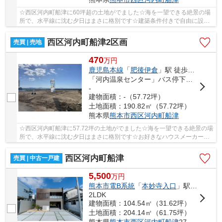
☆西区河内町船津に60坪超の土地がでました☆海を一望できる絶景の場
所で、水平線に沈む夕日はまさに格別です☆建築条件付きで自由に設計
可能☆河内小学校・河内中学校エリア☆スーパー「シ...
西区河内町船津2区画
売買 | 売地
470
万
円
鹿児島本線
「
肥後伊倉
」駅 徒歩99分
「河内温泉センター」バス停下車 徒歩4分
-
建物面積：-（57.72坪）
土地面積：190.82㎡（57.72坪）
熊本県
熊本市西区
河内町船津
☆西区河内町船津に57.72坪の土地がでました☆海を一望できる絶景の場
所で、水平線に沈む夕日はまさに格別です☆お好きなハウスメーカーで
建築可能な土地なります☆河内小学校・河内中学校...
西区河内町船津
売買 | 中古一戸建
5,500
万
円
熊本市電B系統
「
本妙寺入口
」駅 バス32分 「河内温泉センター」 停歩2分
2LDK
建物面積：104.54㎡（31.62坪）
土地面積：204.14㎡（61.75坪）