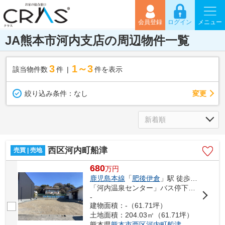
会員登録
ログイン
メニュー
JA熊本市河内支店の周辺物件一覧
3
1～3
該当物件数
件
件を表示
変更
絞り込み条件：
なし
西区河内町船津
売買 | 売地
680
万
円
鹿児島本線
「
肥後伊倉
」駅 徒歩99分
「河内温泉センター」バス停下車 徒歩2分
-
建物面積：-（61.71坪）
土地面積：204.03㎡（61.71坪）
熊本県
熊本市西区
河内町船津