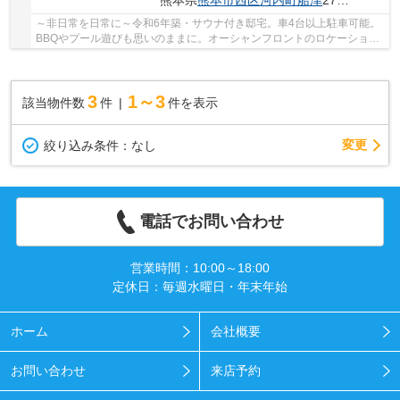
熊本県
熊本市西区
河内町船津
2709‐121
～非日常を日常に～令和6年築・サウナ付き邸宅。車4台以上駐車可能。
BBQやプール遊びも思いのままに。オーシャンフロントのロケーション
で、サウナ後に味わうバルコニーでの『整う』ひ...
3
1～3
該当物件数
件
件を表示
変更
絞り込み条件：
なし
電話でお問い合わせ
営業時間：10:00～18:00
定休日：毎週水曜日・年末年始
ホーム
会社概要
お問い合わせ
来店予約