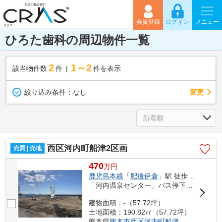
会員登録
ログイン
メニュー
ひろた歯科の周辺物件一覧
2
1～2
該当物件数
件
件を表示
変更
絞り込み条件：
なし
西区河内町船津2区画
売買 | 売地
470
万
円
鹿児島本線
「
肥後伊倉
」駅 徒歩99分
「河内温泉センター」バス停下車 徒歩4分
-
建物面積：-（57.72坪）
土地面積：190.82㎡（57.72坪）
熊本県
熊本市西区
河内町船津