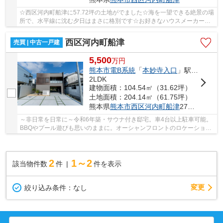
☆西区河内町船津に57.72坪の土地がでました☆海を一望できる絶景の場
所で、水平線に沈む夕日はまさに格別です☆お好きなハウスメーカーで
建築可能な土地なります☆河内小学校・河内中学校...
西区河内町船津
売買 | 中古一戸建
5,500
万
円
熊本市電B系統
「
本妙寺入口
」駅 バス32分 「河内温泉センター」 停歩2分
2LDK
建物面積：104.54㎡（31.62坪）
土地面積：204.14㎡（61.75坪）
熊本県
熊本市西区
河内町船津
2709‐121
～非日常を日常に～令和6年築・サウナ付き邸宅。車4台以上駐車可能。
BBQやプール遊びも思いのままに。オーシャンフロントのロケーション
で、サウナ後に味わうバルコニーでの『整う』ひ...
2
1～2
該当物件数
件
件を表示
変更
絞り込み条件：
なし