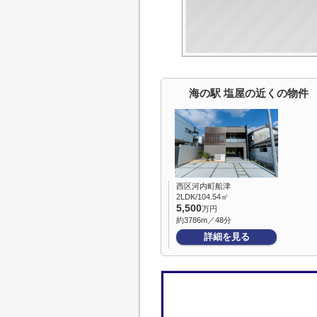
海の駅 塩屋の近くの物件
西区河内町船津
2LDK/104.54㎡
5,500
万円
約3786m／48分
詳細を見る