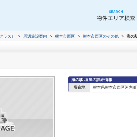
SEARCH
物件エリア検索
（クラス）
>
周辺施設案内
>
熊本市西区
>
熊本市西区のその他
>
海の
海の駅 塩屋の詳細情報
所在地
熊本県熊本市西区河内町河