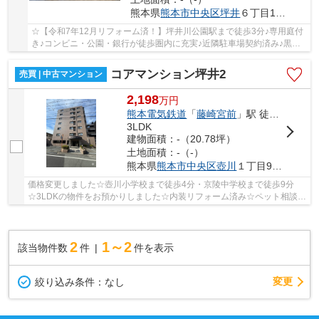
熊本県
熊本市中央区
坪井
６丁目12-1
☆【令和7年12月リフォーム済！】坪井川公園駅まで徒歩3分♪専用庭付
き♪コンビニ・公園・銀行が徒歩圏内に充実♪近隣駐車場契約済み♪黒髪
小・桜山中エリア☆
コアマンション坪井2
売買 | 中古マンション
2,198
万
円
熊本電気鉄道
「
藤崎宮前
」駅 徒歩13分
3LDK
建物面積：-（20.78坪）
土地面積：-（-）
熊本県
熊本市中央区
壺川
１丁目9-32
価格変更しました☆壺川小学校まで徒歩4分・京陵中学校まで徒歩9分
☆3LDKの物件をお預かりしました☆内装リフォーム済み☆ペット相談可
☆南向き日当たり良好！☆キッチンには勝手口あり☆壺川...
2
1～2
該当物件数
件
件を表示
変更
絞り込み条件：
なし