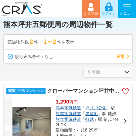
会員登録
ログイン
メニュー
熊本坪井五郵便局の周辺物件一覧
2
1～2
該当物件数
件
件を表示
変更
絞り込み条件：
なし
クローバーマンション坪井中央公園
売買 | 中古マンション
1,290
万
円
熊本電気鉄道
「
坪井川公園
」駅 徒歩3分
熊本電気鉄道
「
黒髪町
」駅 徒歩7分
熊本電気鉄道
「
打越
」駅 徒歩7分
2LDK
建物面積：-（18.29坪）
土地面積：-（-）