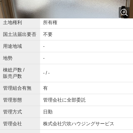
駐車場 / 月額料
空無 / -
金
土地権利
所有権
国土法届出要否
不要
用途地域
-
地勢
-
棟総戸数 /
- / -
販売戸数
管理組合有無
有
管理形態
管理会社に全部委託
管理方式
日勤
管理会社
株式会社穴吹ハウジングサービス