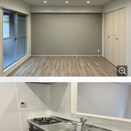
ローン
3.4万円/月
2LDK
間取り / 詳細
LDK 1室
/
洋室 1室
/
洋室 1室
専有面積 /
60.48㎡ / 8.90㎡
バルコニー面積
ルーフバルコニ
ー面積 /
- / - / 16.30㎡
テラス面積 /
専用庭面積
向き
南
築年月
1989年 2月(築37年)
種別 / 構造
中古マンション / 鉄骨鉄筋コンクリート
所在階 / 階建
1階 / 9階建