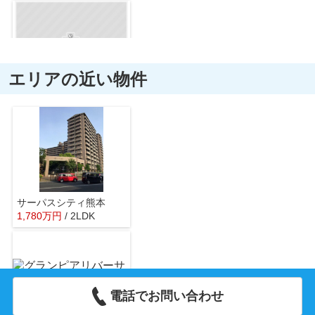
エリアの近い物件
ロッキー 坪井店
約1215m／16分
サーパスシティ熊本
1,780
万
円
/ 2LDK
えきマチ1丁目上熊本
約2231m／28分
電話でお問い合わせ