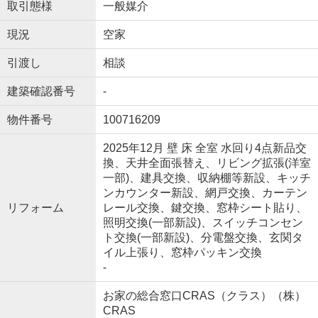
取引態様
一般媒介
現況
空家
引渡し
相談
建築確認番号
-
物件番号
100716209
2025年12月 壁 床 全室 水回り4点新品交
換、天井全面張替え、リビング拡張(洋室
一部)、建具交換、収納棚等新設、キッチ
ンカウンター新設、網戸交換、カーテン
リフォーム
レール交換、鍵交換、窓枠シート貼り、
照明交換(一部新設)、スイッチコンセン
ト交換(一部新設)、分電盤交換、玄関タ
イル上張り、窓枠パッキン交換
-
お家の総合窓口CRAS（クラス）（株）
CRAS