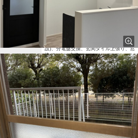
水回り4点新品交換、天井・壁クロス全
面張替え、フローリング・CF全面張替
え、リビング拡張(洋室一部)、建具交
換、収納棚等新設、キッチンカウンター
備考
新設、網戸交換、カーテンレール交換、
鍵交換、窓枠シート貼り、照明交換(一部
新設)、スイッチコンセント交換(一部新
設)、分電盤交換、玄関タイル上張り、窓
枠パッキン交換
条件(その他)
専用庭使用料月:400円
お気に入り追加
お問い合わせ
物件概要
修繕積立金
8,500円
修繕積立基金
-