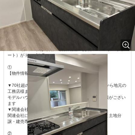
熊本県
熊本市中央区
坪井
６丁目12-
所在地
1
熊本電気鉄道
「
坪井川公園
」駅 徒歩3分
交通
熊本電気鉄道
「
黒髪町
」駅 徒歩7分
熊本電気鉄道
「
打越
」駅 徒歩7分
CRAS（クラス）は総合力（物件情報・提案力・アフターサポ
ート）がトップクラス
①
【物件情報】
▼70社超の提携建築会社様（大手ハウスメーカー様から地元の
工務店様まで）
モデルハウスの販売情報や建築会社様保有の土地情報がござい
ます
▼関連会社の新着・未公開物件情報
関連会社に中古不動産買取り専門のグッドバイバイと土地分
譲・建売専門の会社がございます
②