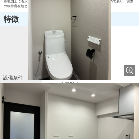
※地図上に表示される物件の位置は付近住所に所在することを表すものであり、実際
の物件所在地とは異なる場合がございます。
特徴
リフォーム済
室内洗濯機置場
フローリング
都市ガス
公営水道
公共下水
照明器具付き
設備条件
ガスコンロ
コンロ２口以上
システムキッチン
対面式キッチン
バス・トイレ別
独立洗面台
エアコン
収納豊富
【令和7年12月 リフォーム箇所】