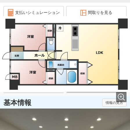
支払いシミュレーション
間取りを見る
1,290万円
(ローン：3.4万円/月)
1階
2LDK
60.48㎡
☆【令和7年12月リフォーム済！】坪井川公園駅まで徒歩3分♪
専用庭付き♪コンビニ・公園・銀行が徒歩圏内に充実♪近隣駐車
場契約済み♪黒髪小・桜山中エリア☆
お気に入り追加
お問い合わせ
基本情報
情報の見方
価格
1,290万円
管理費
4,900円