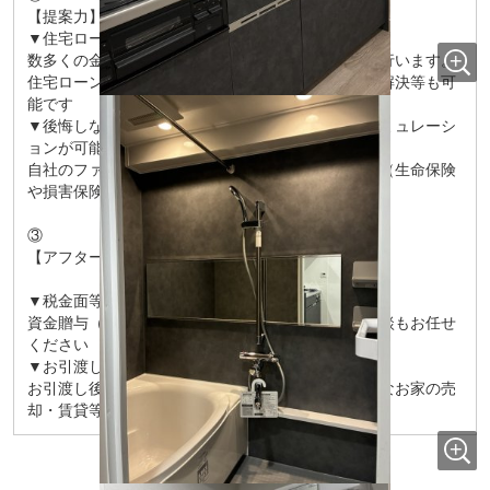
【提案力】
▼住宅ローンの知識が豊富
数多くの金融機関様の比較を行い、最適なご提案を行います。
住宅ローンの審査が通らなくて困っている方の問題解決等も可
能です
▼後悔しないお家の購入のために、ライフプランシミュレーシ
ョンが可能です
自社のファイナンシャルプランナーが家計の見直し（生命保険
や損害保険、通信費）も可能です
③
【アフターサポート】
▼税金面等のアドバイスが可能
資金贈与（援助）や住宅ローン控除のご案内やご相談もお任せ
ください
▼お引渡し後も定期的にご連絡いたします
お引渡し後のメンテナンス（リフォーム）、将来的なお家の売
却・賃貸等の運用までサポート