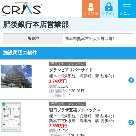
会員登録
ログイン
メニュー
肥後銀行本店営業部
所在地
熊本県熊本市中央区練兵町1
施設周辺の物件
売買｜中古マンション
グランピアリバーサイド
熊本市電A系統「河原町」駅 徒歩8分
1,749万円
間取:
3LDK
建物面積:
- / 20.01坪
土地面積:
- / -
売買｜中古マンション
朝日プラザ五福プティックス
熊本市電A系統「呉服町」駅 徒歩4分
熊本市電B系統「洗馬橋」駅 徒歩5分
2,590万円
間取:
3LDK
建物面積:
- / 20.12坪