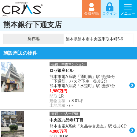
会員登録
ログイン
メニュー
熊本銀行下通支店
所在地
熊本県熊本市中央区手取本町5-6
施設周辺の物件
売買｜中古マンション
ロゼ銀座ビル
熊本市電A系統「通町筋」駅 徒歩5分
「下通筋」バス停下車 徒歩2分
熊本市電A系統「水道町」駅 徒歩7分
1,980万円
間取:
1R
建物面積:
- / 8.01坪
土地面積:
- / -
売買｜中古一戸建
中央区九品寺1丁目
熊本市電A系統「九品寺交差点」駅 徒歩6分
4,900万円
間取:
3LDK