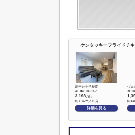
ケンタッキーフライドチキ
高平台小学校南
ヴェ
4LDK/104.33㎡
3LDK
3,198
1,3
万円
約1142m／15分
約14
詳細を見る