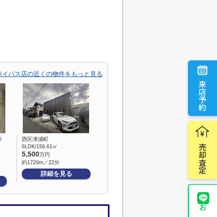
バイパス店の近くの物件をもっと見る
来店予約
井
西区津浦町
売却査定
6LDK/156.61㎡
5,500
万円
約1720m／22分
詳細を見る