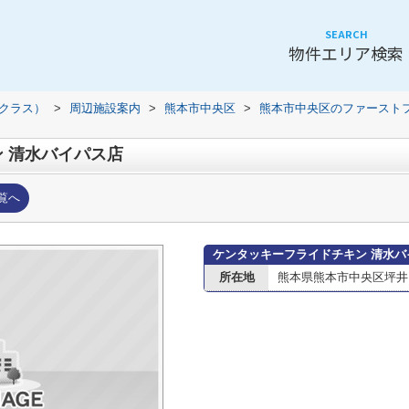
SEARCH
物件エリア検索
（クラス）
>
周辺施設案内
>
熊本市中央区
>
熊本市中央区のファースト
 清水バイパス店
覧へ
ケンタッキーフライドチキン 清水
所在地
熊本県熊本市中央区坪井６