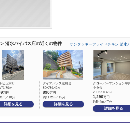
ン 清水バイパス店の近くの物件
ケンタッキーフライドチキン 清水
ルビュ京町
ダイアパレス京町台
クローバーマンション坪
/71.70㎡
3DK/59.42㎡
中央公…
99
890
2LDK/60.48㎡
万円
万円
1,290
万円
01m／18分
約1172m／15分
約544m／7分
詳細を見る
詳細を見る
詳細を見る