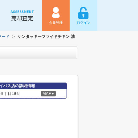
ASSESSMENT
売却査定
会員登録
ログイン
フード
>
ケンタッキーフライドチキン 清
バイパス店の詳細情報
丁目19-8
MAP
▼