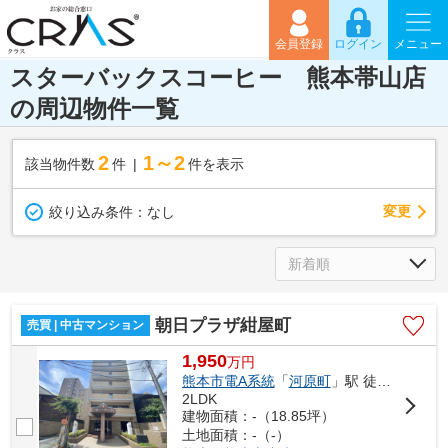
会員登録
ログイン
メニュー
スターバックスコーヒー 熊本帯山店
の周辺物件一覧
2
1～2
該当物件数
件
件を表示
変更
絞り込み条件：
なし
朝日プラザ紺屋町
売買 | 中古マンション
1,950
万
円
熊本市電A系統
「
河原町
」駅 徒歩4分
2LDK
建物面積：-（18.85坪）
土地面積：-（-）