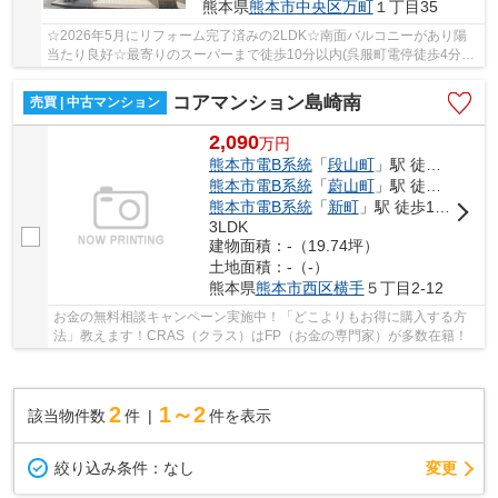
熊本県
熊本市中央区
万町
１丁目35
☆2026年5月にリフォーム完了済みの2LDK☆南面バルコニーがあり陽
当たり良好☆最寄りのスーパーまで徒歩10分以内(呉服町電停徒歩4分)☆
熊本市立五福小/藤園中学校区☆
コアマンション島崎南
売買 | 中古マンション
2,090
万
円
熊本市電B系統
「
段山町
」駅 徒歩12分
熊本市電B系統
「
蔚山町
」駅 徒歩14分
熊本市電B系統
「
新町
」駅 徒歩18分
3LDK
建物面積：-（19.74坪）
土地面積：-（-）
熊本県
熊本市西区
横手
５丁目2-12
お金の無料相談キャンペーン実施中！「どこよりもお得に購入する方
法」教えます！CRAS（クラス）はFP（お金の専門家）が多数在籍！
2
1～2
該当物件数
件
件を表示
変更
絞り込み条件：
なし