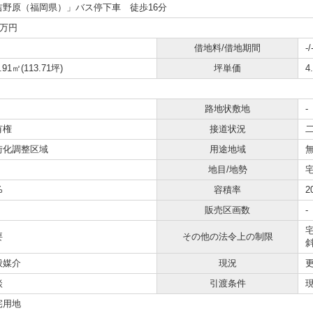
吉野原（福岡県）」バス停下車 徒歩16分
0万円
借地料/借地期間
-/
.91㎡(113.71坪)
坪単価
4
路地状敷地
-
有権
接道状況
二
街化調整区域
用途地域
地目/地勢
宅
%
容積率
2
販売区画数
-
要
その他の法令上の制限
般媒介
現況
談
引渡条件
宅用地