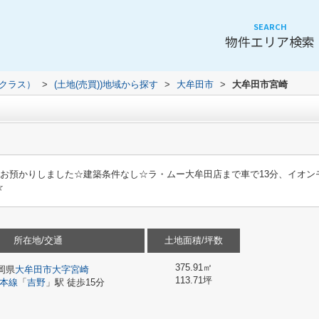
SEARCH
物件エリア検索
（クラス）
>
(土地(売買))地域から探す
>
大牟田市
>
大牟田市宮崎
をお預かりしました☆建築条件なし☆ラ・ムー大牟田店まで車で13分、イオン
☆
所在地/交通
土地面積/坪数
375.91㎡
岡県
大牟田市
大字宮崎
113.71坪
本線
「
吉野
」駅 徒歩15分