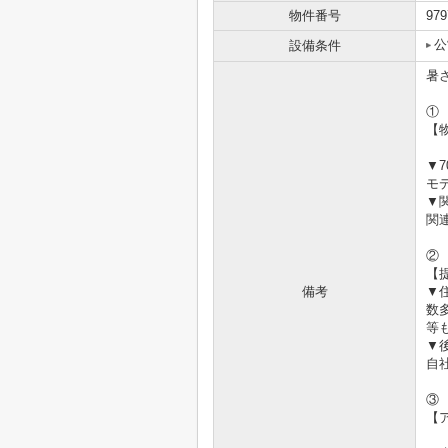
物件番号
979
公
設備条件
暑
①
【
▼
モ
▼
関
②
【
備考
▼
数
等
▼
自
③
【