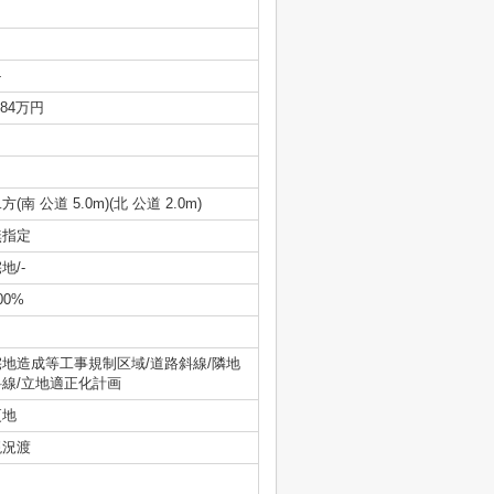
-
.84万円
方(南 公道 5.0m)(北 公道 2.0m)
無指定
地/-
00%
宅地造成等工事規制区域/道路斜線/隣地
斜線/立地適正化計画
更地
現況渡