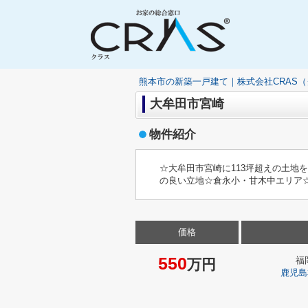
熊本市の新築一戸建て｜株式会社CRAS
大牟田市宮崎
物件紹介
☆大牟田市宮崎に113坪超えの土地
の良い立地☆倉永小・甘木中エリア
価格
550
福
万円
鹿児島