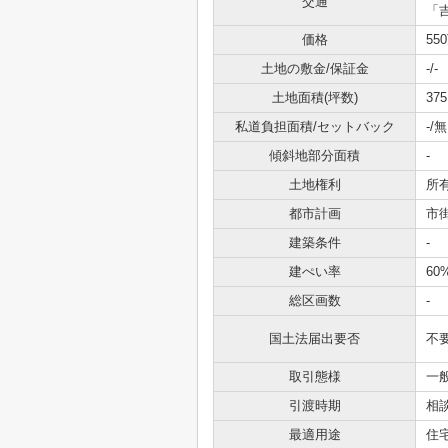
交通
「
価格
55
土地の敷金/保証金
-/-
土地面積(坪数)
375
私道負担面積/セットバック
-/無
傾斜地部分面積
-
土地権利
所
都市計画
市
建築条件
-
建ぺい率
60
総区画数
-
国土法届出要否
不
取引態様
一
引渡時期
相
最適用途
住