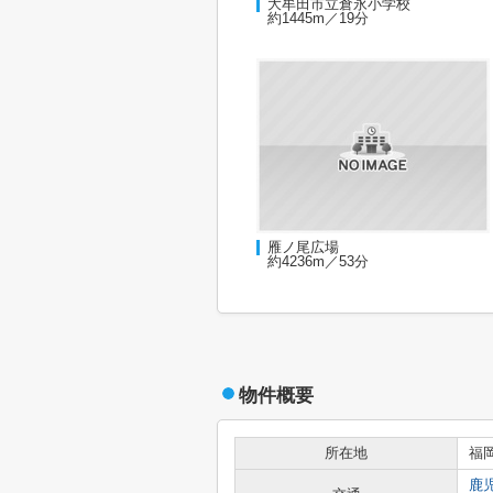
大牟田市立倉永小学校
約1445m／19分
雁ノ尾広場
約4236m／53分
物件概要
所在地
福
鹿