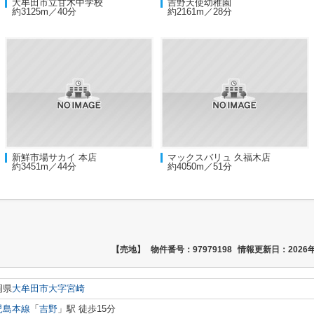
大牟田市立甘木中学校
吉野天使幼稚園
約3125m／40分
約2161m／28分
新鮮市場サカイ 本店
マックスバリュ 久福木店
約3451m／44分
約4050m／51分
【売地】
物件番号：97979198
情報更新日：2026年
岡県
大牟田市
大字宮崎
児島本線
「
吉野
」駅 徒歩15分