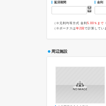
返済期間
金利
（※元利均等方式 金利
5.00％まで
（※ボーナスは
年2回
で計算してい
周辺施設