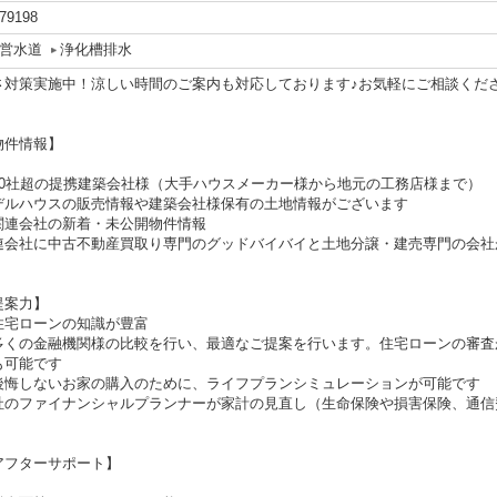
79198
営水道
浄化槽排水
さ対策実施中！涼しい時間のご案内も対応しております♪お気軽にご相談くだ
物件情報】
70社超の提携建築会社様（大手ハウスメーカー様から地元の工務店様まで）
デルハウスの販売情報や建築会社様保有の土地情報がございます
関連会社の新着・未公開物件情報
連会社に中古不動産買取り専門のグッドバイバイと土地分譲・建売専門の会社
提案力】
住宅ローンの知識が豊富
多くの金融機関様の比較を行い、最適なご提案を行います。住宅ローンの審査
も可能です
後悔しないお家の購入のために、ライフプランシミュレーションが可能です
社のファイナンシャルプランナーが家計の見直し（生命保険や損害保険、通信
アフターサポート】