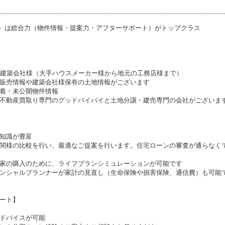
ス）は総合力（物件情報・提案力・アフターサポート）がトップクラス
携建築会社様（大手ハウスメーカー様から地元の工務店様まで）
販売情報や建築会社様保有の土地情報がございます
着・未公開物件情報
不動産買取り専門のグッドバイバイと土地分譲・建売専門の会社がございま
知識が豊富
関様の比較を行い、最適なご提案を行います。住宅ローンの審査が通らなく
家の購入のために、ライフプランシミュレーションが可能です
ンシャルプランナーが家計の見直し（生命保険や損害保険、通信費）も可能
ート】
ドバイスが可能