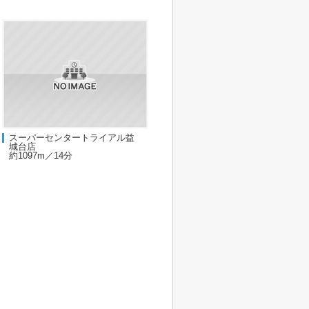
スーパーセンタートライアル益
城台店
約1097m／14分