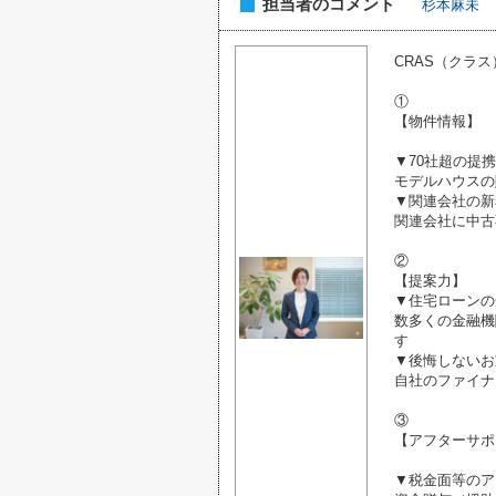
担当者のコメント
杉本麻未
CRAS（クラ
①
【物件情報】
▼70社超の提
モデルハウスの
▼関連会社の新
関連会社に中古
②
【提案力】
▼住宅ローンの
数多くの金融機
す
▼後悔しないお
自社のファイナ
③
【アフターサポ
▼税金面等のア