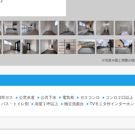
観】
※写真や図と実際の現
都市ガス
公営水道
公共下水
電気有
ガスコンロ
コンロ２口以上
バス・トイレ別
浴室１坪以上
独立洗面台
TVモニタ付インターホン