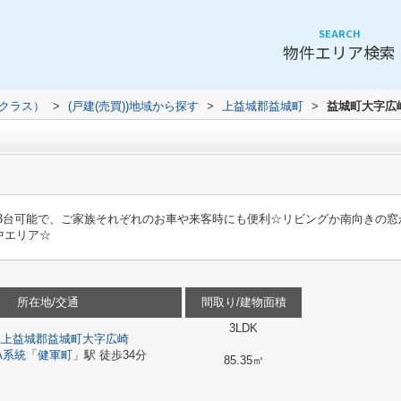
SEARCH
物件エリア検索
（クラス）
>
(戸建(売買))地域から探す
>
上益城郡益城町
>
益城町大字広
☆駐車3台可能で、ご家族それぞれのお車や来客時にも便利☆リビングか南向きの
中エリア☆
所在地/交通
間取り/建物面積
3LDK
県
上益城郡益城町
大字広崎
A系統
「
健軍町
」駅 徒歩34分
85.35㎡