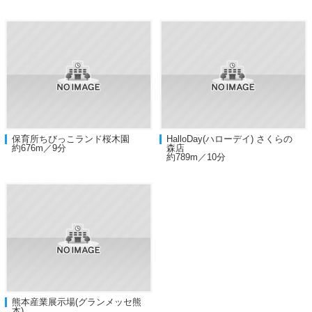
保育所ちびっこランド桜木園
HalloDay(ハローデイ) さくらの
約676m／9分
森店
約789m／10分
熊本産業展示場(グランメッセ熊
本)