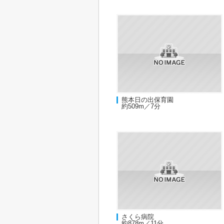
熊本日の出保育園
約509m／7分
さくら病院
約878m／11分