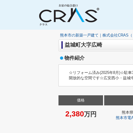
熊本市の新築一戸建て｜株式会社CRAS
益城町大字広崎
物件紹介
☆リフォーム済み(2025年8月)
開放的な空間です☆広安西小・益城
価格
2,380
熊本
万円
熊本市電