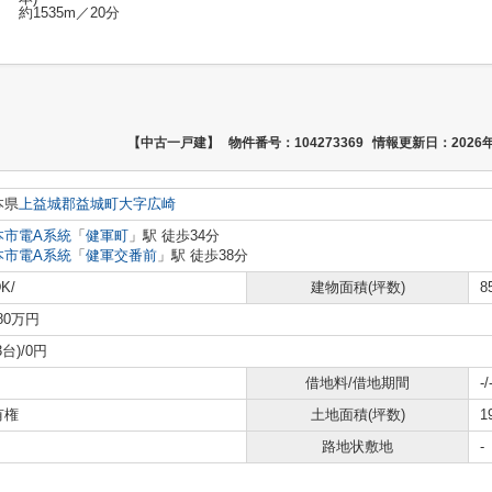
約1535m／20分
【中古一戸建】
物件番号：104273369
情報更新日：2026年
本県
上益城郡益城町
大字広崎
本市電A系統
「
健軍町
」駅 徒歩34分
本市電A系統
「
健軍交番前
」駅 徒歩38分
K/
建物面積(坪数)
8
380万円
3台)/0円
借地料/借地期間
-/
有権
土地面積(坪数)
1
路地状敷地
-