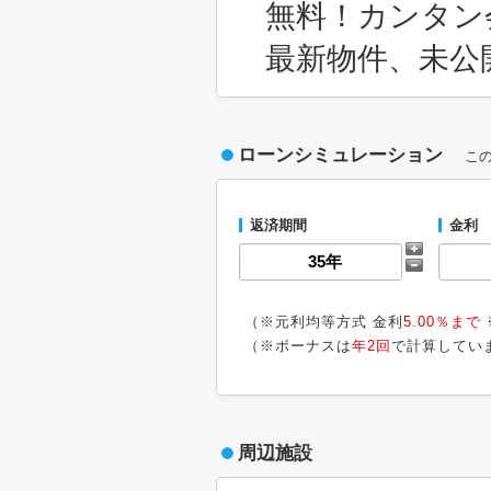
無料！カンタン
最新物件、未公
ローンシミュレーション
こ
返済期間
金利
（※元利均等方式 金利
5.00％まで
（※ボーナスは
年2回
で計算してい
周辺施設