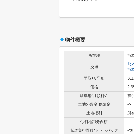
物件概要
所在地
熊
熊
交通
熊
間取り/詳細
3LD
価格
2,
駐車場/月額料金
有(
土地の敷金/保証金
-/-
土地権利
所
傾斜地部分面積
-
私道負担面積/セットバック
-/無