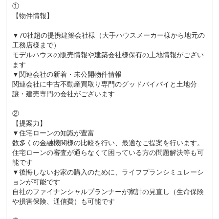
①
【物件情報】
▼70社超の提携建築会社様（大手ハウスメーカー様から地元の
工務店様まで）
モデルハウスの販売情報や建築会社様保有の土地情報がござい
ます
▼関連会社の新着・未公開物件情報
関連会社に中古不動産買取り専門のグッドバイバイと土地分
譲・建売専門の会社がございます
②
【提案力】
▼住宅ローンの知識が豊富
数多くの金融機関様の比較を行い、最適なご提案を行います。
住宅ローンの審査が通らなくて困っている方の問題解決等も可
能です
▼後悔しないお家の購入のために、ライフプランシミュレーシ
ョンが可能です
自社のファイナンシャルプランナーが家計の見直し（生命保険
や損害保険、通信費）も可能です