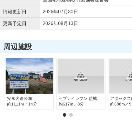
情報更新日
2026年07月30日
更新予定日
2026年08月13日
周辺施設
安永火迫公園
セブンイレブン 益城安永店
アタックス
約1111m／14分
約617m／8分
約688m／