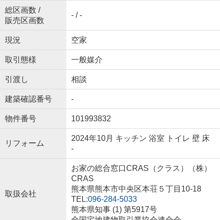
総区画数 /
- / -
販売区画数
現況
空家
取引態様
一般媒介
引渡し
相談
建築確認番号
-
物件番号
101993832
2024年10月 キッチン 浴室 トイレ 壁 床
リフォーム
-
お家の総合窓口CRAS（クラス）（株）
CRAS
熊本県熊本市中央区本荘５丁目10-18
取扱会社
TEL:
096-284-5033
熊本県知事 (1) 第5917号
全国宅地建物取引業協会連合会