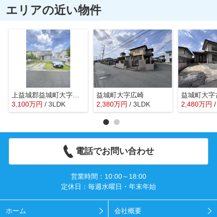
エリアの近い物件
上益城郡益城町大字馬水
益城町大字広崎
益城町大字
3,100
万
円
/ 3LDK
2,380
万
円
/ 3LDK
2,480
万
円
電話でお問い合わせ
営業時間：10:00～18:00
定休日：毎週水曜日・年末年始
ホーム
会社概要