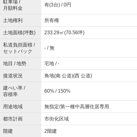
駐車場 /
有(3台) / 0円
月額料金
土地権利
所有権
土地面積(坪数)
233.29㎡(70.56坪)
私道負担面積 /
- / 無
セットバック
地目 / 地勢
宅地 / -
接道状況
角地(南 公道)(西 公道)
建ぺい率 /
60% / 150%
容積率
用途地域
無指定/第一種中高層住居専用
都市計画
市街化区域
階建
2階建