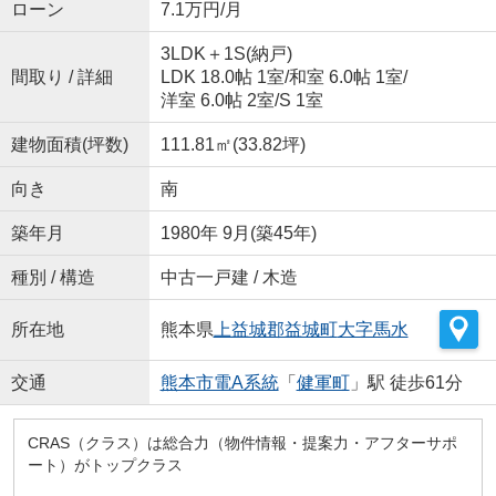
ローン
7.1万円/月
3LDK＋1S(納戸)
間取り / 詳細
LDK 18.0帖 1室
/
和室 6.0帖 1室
/
洋室 6.0帖 2室
/
S 1室
建物面積(坪数)
111.81㎡(33.82坪)
向き
南
築年月
1980年 9月(築45年)
種別 / 構造
中古一戸建 / 木造
所在地
熊本県
上益城郡益城町
大字馬水
交通
熊本市電A系統
「
健軍町
」駅 徒歩61分
CRAS（クラス）は総合力（物件情報・提案力・アフターサポ
ート）がトップクラス