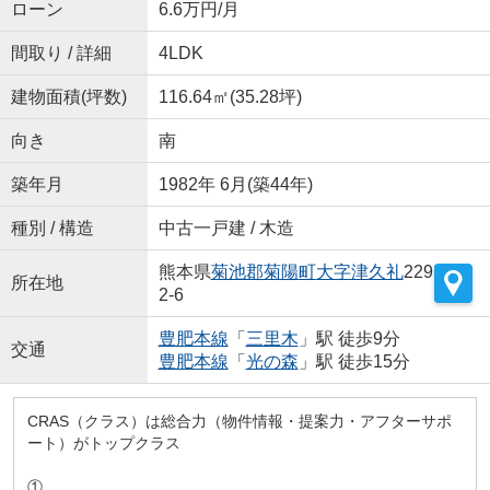
ローン
6.6万円/月
間取り / 詳細
4LDK
建物面積(坪数)
116.64㎡(35.28坪)
向き
南
築年月
1982年 6月(築44年)
種別 / 構造
中古一戸建 / 木造
熊本県
菊池郡菊陽町
大字津久礼
229
所在地
2-6
豊肥本線
「
三里木
」駅 徒歩9分
交通
豊肥本線
「
光の森
」駅 徒歩15分
CRAS（クラス）は総合力（物件情報・提案力・アフターサポ
ート）がトップクラス
①