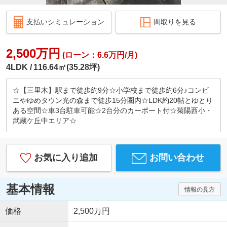
支払いシミュレーション
間取りを見る
2,500万円
(ローン：6.6万円/月)
4LDK
116.64㎡(35.28坪)
☆【三里木】駅まで徒歩約9分☆小学校まで徒歩約6分♪コンビ
ニやゆめタウン光の森まで徒歩15分圏内☆LDK約20帖とゆとり
ある空間☆車3台駐車可能☆2台分のカーポート付☆菊陽西小・
武蔵ケ丘中エリア☆
お気に入り追加
お問い合わせ
基本情報
情報の見方
価格
2,500万円