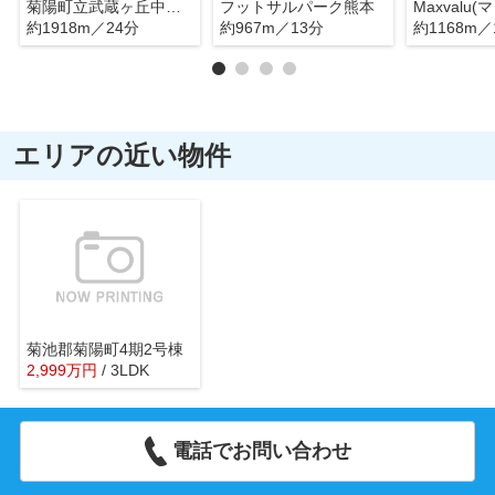
菊陽町立武蔵ヶ丘中学校
フットサルパーク熊本
約1918m／24分
約967m／13分
約1168m／
エリアの近い物件
菊池郡菊陽町4期2号棟
2,999
万
円
/ 3LDK
電話でお問い合わせ