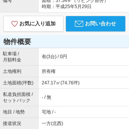
備考
面積：37.34㎡（リビング部分）
時期：平成25年5月29日
お気に入り追加
お問い合わせ
物件概要
駐車場 /
有(3台) / 0円
月額料金
土地権利
所有権
土地面積(坪数)
247.17㎡(74.76坪)
私道負担面積 /
- / 無
セットバック
地目 / 地勢
宅地 / -
接道状況
一方(北西)