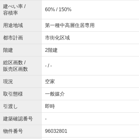
建ぺい率 /
60% / 150%
容積率
用途地域
第一種中高層住居専用
都市計画
市街化区域
階建
2階建
総区画数 /
- / -
販売区画数
現況
空家
取引態様
一般媒介
引渡し
即時
建築確認番号
-
物件番号
96032801