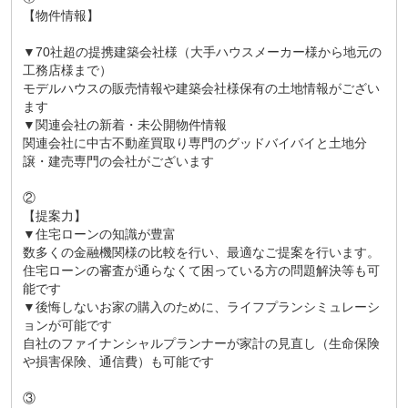
【物件情報】
▼70社超の提携建築会社様（大手ハウスメーカー様から地元の
工務店様まで）
モデルハウスの販売情報や建築会社様保有の土地情報がござい
ます
▼関連会社の新着・未公開物件情報
関連会社に中古不動産買取り専門のグッドバイバイと土地分
譲・建売専門の会社がございます
②
【提案力】
▼住宅ローンの知識が豊富
数多くの金融機関様の比較を行い、最適なご提案を行います。
住宅ローンの審査が通らなくて困っている方の問題解決等も可
能です
▼後悔しないお家の購入のために、ライフプランシミュレーシ
ョンが可能です
自社のファイナンシャルプランナーが家計の見直し（生命保険
や損害保険、通信費）も可能です
③